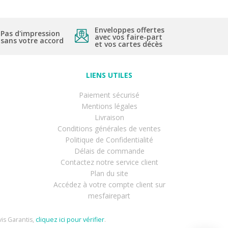
Enveloppes offertes
Pas d'impression
avec vos faire-part
sans votre accord
et vos cartes décès
LIENS UTILES
Paiement sécurisé
Mentions légales
Livraison
Conditions générales de ventes
Politique de Confidentialité
Délais de commande
Contactez notre service client
Plan du site
Accédez à votre compte client sur
mesfairepart
is Garantis,
cliquez ici pour vérifier
.