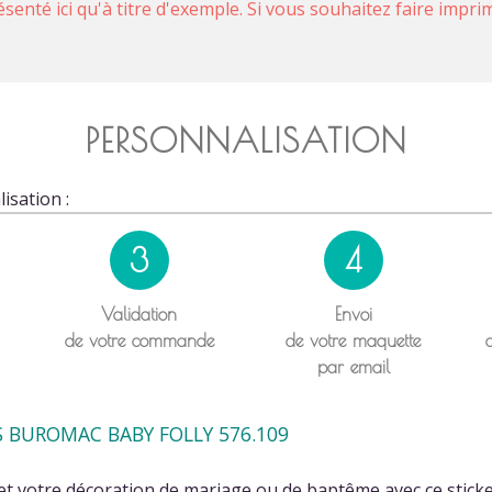
ésenté ici qu'à titre d'exemple. Si vous souhaitez faire impr
PERSONNALISATION
isation :
3
4
Validation
Envoi
de votre commande
de votre maquette
par email
S BUROMAC BABY FOLLY 576.109
et votre décoration de mariage ou de baptême avec ce sticke