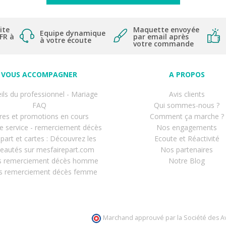
ite
Maquette envoyée
Equipe dynamique
 FR à
par email après
à votre écoute
votre commande
VOUS ACCOMPAGNER
A PROPOS
ils du professionnel - Mariage
Avis clients
FAQ
Qui sommes-nous ?
res et promotions en cours
Comment ça marche ?
de service - remerciement décès
Nos engagements
-part et cartes : Découvrez les
Ecoute et Réactivité
eautés sur mesfairepart.com
Nos partenaires
s remerciement décès homme
Notre Blog
s remerciement décès femme
Marchand approuvé par la Société des Av