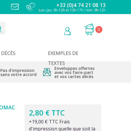
+33 (0)4 74 21 08 13
Lun.-Jeu. 9h-12h et 13h-17h / Ven. 9h-12h
0
DÉCÈS
EXEMPLES DE
TEXTES
Enveloppes offertes
Pas d'impression
avec vos faire-part
sans votre accord
et vos cartes décès
ROMAC
2,80 € TTC
+19,00 € TTC Frais
d'impression quelle que soit la