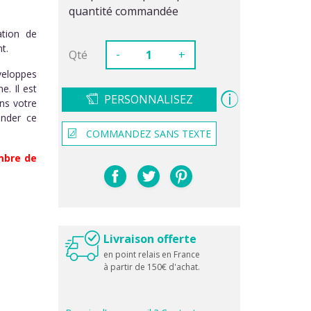
quantité commandée
ation de
t.
-
Qté
+
veloppes
e. Il est
PERSONNALISEZ
ns votre
ander ce
COMMANDEZ SANS TEXTE
ombre de
Livraison offerte
en point relais en France
à partir de 150€ d'achat.