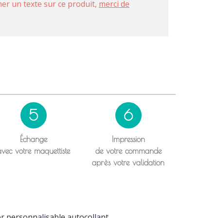
imer un texte sur ce produit,
merci de
5
6
Échange
Impression
avec votre maquettiste
de votre commande
après votre validation
r personnalisable autocollant.