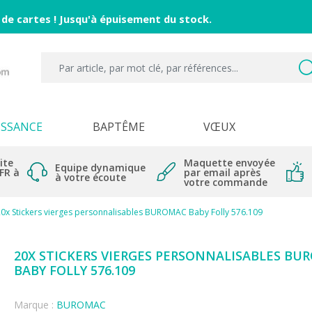
 de cartes ! Jusqu'à épuisement du stock.
ISSANCE
BAPTÊME
VŒUX
ite
Maquette envoyée
Equipe dynamique
 FR à
par email après
à votre écoute
votre commande
0x Stickers vierges personnalisables BUROMAC Baby Folly 576.109
20X STICKERS VIERGES PERSONNALISABLES BU
BABY FOLLY 576.109
Marque :
BUROMAC