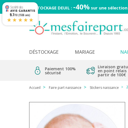
-40%
DESTOCKAGE DEUIL :
sur une sélection
9.7
/10 (1506 avis)
★★★★★
DÉSTOCKAGE
MARIAGE
NA
Livraison gratu
Paiement 100%
en point relais
sécurisé
partir de 100€
2
Accueil
Faire part naissance
Stickers naissance