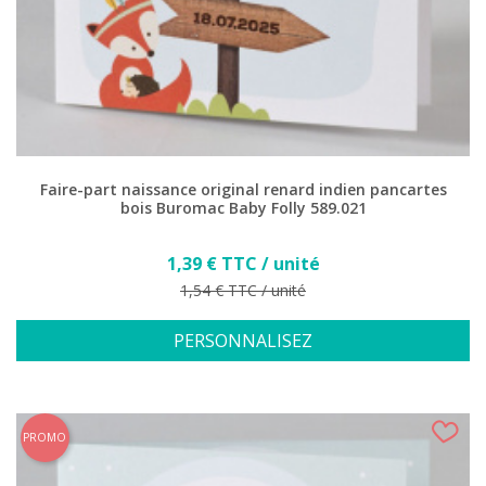
Faire-part naissance original renard indien pancartes
bois Buromac Baby Folly 589.021
Prix
1,39 € TTC / unité
Prix de base
1,54 € TTC / unité
PERSONNALISEZ
PROMO