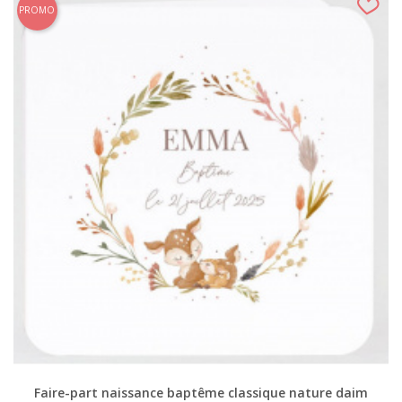
PROMO
Faire-part naissance baptême classique nature daim