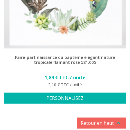
Faire-part naissance ou baptême élégant nature
tropicale flamant rose 581.005
Prix
1,89 € TTC / unité
Prix de base
2,10 € TTC / unité
PERSONNALISEZ

Retour en haut