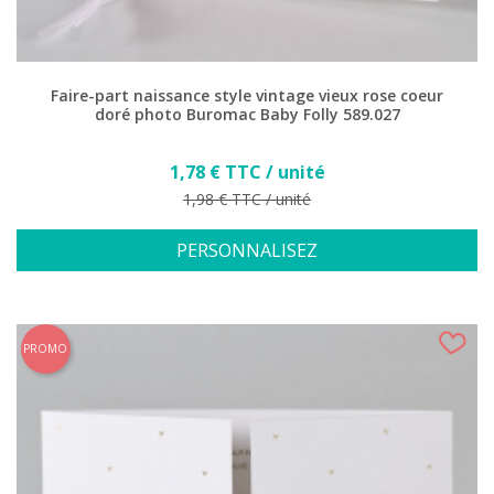
Faire-part naissance style vintage vieux rose coeur
doré photo Buromac Baby Folly 589.027
Prix
1,78 € TTC / unité
Prix de base
1,98 € TTC / unité
PERSONNALISEZ
PROMO