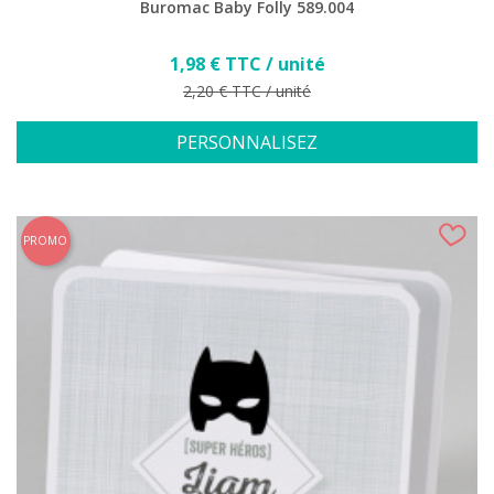
Buromac Baby Folly 589.004
Prix
1,98 € TTC / unité
Prix de base
2,20 € TTC / unité
PERSONNALISEZ
(1 avis)
PROMO