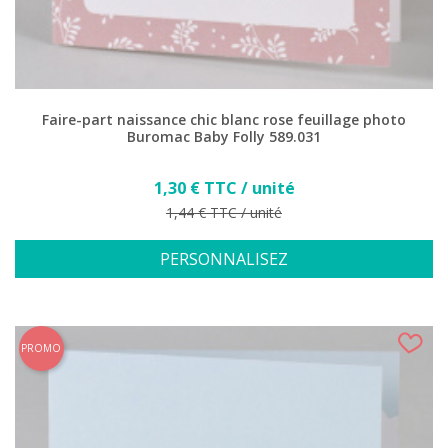
Faire-part naissance chic blanc rose feuillage photo
Buromac Baby Folly 589.031
Prix
1,30 € TTC / unité
Prix de base
1,44 € TTC / unité
PERSONNALISEZ
PROMO