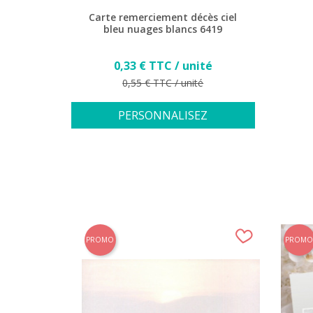
Carte remerciement décès ciel
bleu nuages blancs 6419
Prix
0,33 € TTC / unité
Prix de base
0,55 € TTC / unité
PERSONNALISEZ
PROMO
PROMO