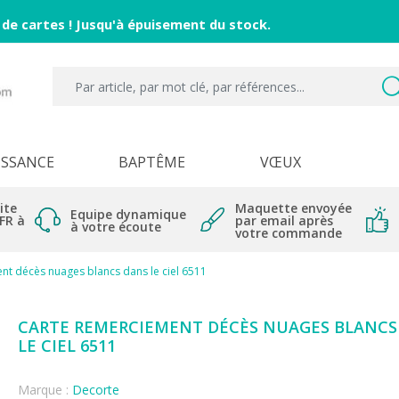
 de cartes ! Jusqu'à épuisement du stock.
ISSANCE
BAPTÊME
VŒUX
ite
Maquette envoyée
Equipe dynamique
 FR à
par email après
à votre écoute
votre commande
nt décès nuages blancs dans le ciel 6511
CARTE REMERCIEMENT DÉCÈS NUAGES BLANCS
LE CIEL 6511
Marque :
Decorte