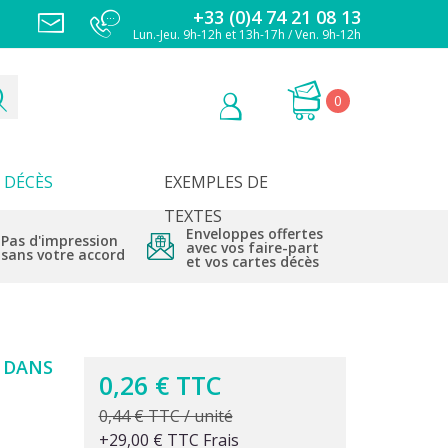
+33 (0)4 74 21 08 13
Lun.-Jeu. 9h-12h et 13h-17h / Ven. 9h-12h
0
DÉCÈS
EXEMPLES DE
TEXTES
Enveloppes offertes
Pas d'impression
avec vos faire-part
sans votre accord
et vos cartes décès
 DANS
0,26 € TTC
0,44 € TTC / unité
+29,00 € TTC Frais