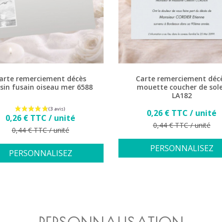
arte remerciement décès
Carte remerciement déc
sin fusain oiseau mer 6588
mouette coucher de sole
LA182
Prix
0,26 € TTC / unité
Prix
0,26 € TTC / unité
Prix de base
0,44 € TTC / unité
Prix de base
0,44 € TTC / unité
PERSONNALISEZ
PERSONNALISEZ