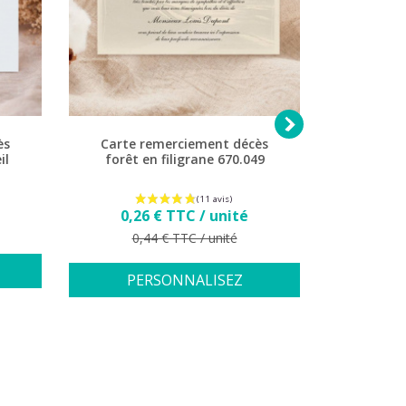

ès
Carte remerciement décès
Carte 
il
forêt en filigrane 670.049
colombe e
Prix
0,26 € TTC / unité
0,2
Prix de base
Pr
0,44 € TTC / unité
0,
PERSONNALISEZ
PE