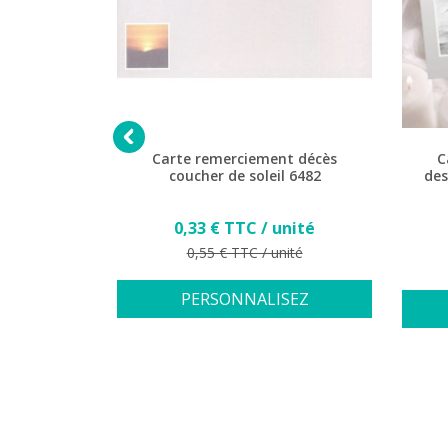

t décès
Carte remerciement décès
C
ume 6498
coucher de soleil 6482
des
Prix
nité
0,33 € TTC / unité
Prix de base
ité
0,55 € TTC / unité
SEZ
PERSONNALISEZ