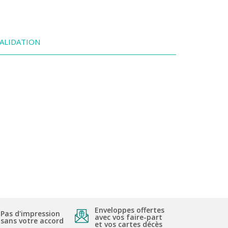
ALIDATION
Enveloppes offertes
Pas d'impression
avec vos faire-part
sans votre accord
et vos cartes décès