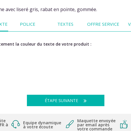
 avec liseré gris, rabat en pointe, gommée.
XTE
POLICE
TEXTES
OFFRE SERVICE
V
ement la couleur du texte de votre produit :
ÉTAPE SUIVANTE
ite
Maquette envoyée
Equipe dynamique
 FR à
par email après
à votre écoute
votre commande