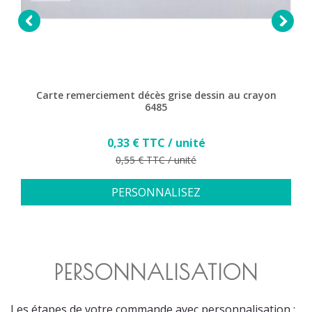


Carte remerciement décès grise dessin au crayon
6485
Prix
0,33 € TTC / unité
Prix de base
0,55 € TTC / unité
PERSONNALISEZ
PERSONNALISATION
Les étapes de votre commande avec personnalisation :