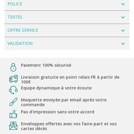
navigate_next
POLICE
navigate_next
TEXTES
navigate_next
OFFRE SERVICE
navigate_next
VALIDATION
Paiement 100% sécurisé
Livraison gratuite en point relais FR à partir de
100€
Equipe dynamique à votre écoute
Maquette envoyée par email après votre
commande
Pas d'impression sans votre accord
Enveloppes offertes avec vos faire-part et vos
cartes décès