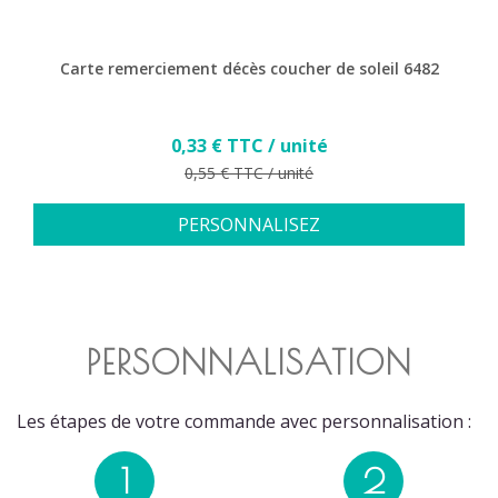
Carte remerciement décès coucher de soleil 6482
Prix
0,33 € TTC / unité
Prix de base
0,55 € TTC / unité
PERSONNALISEZ
PERSONNALISATION
Les étapes de votre commande avec personnalisation :
1
2