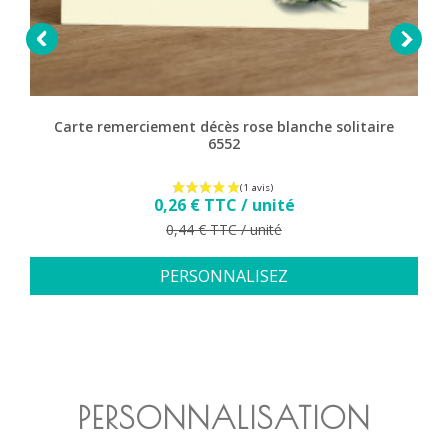


Carte remerciement décès rose blanche solitaire
6552
Prix
0,26 € TTC / unité
Prix de base
0,44 € TTC / unité
PERSONNALISEZ
PERSONNALISATION