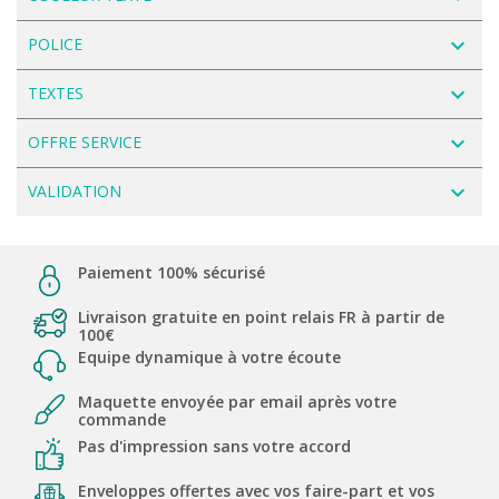
navigate_next
POLICE
navigate_next
TEXTES
navigate_next
OFFRE SERVICE
navigate_next
VALIDATION
Paiement 100% sécurisé
Livraison gratuite en point relais FR à partir de
100€
Equipe dynamique à votre écoute
Maquette envoyée par email après votre
commande
Pas d'impression sans votre accord
Enveloppes offertes avec vos faire-part et vos