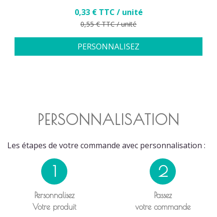
Prix
0,33 € TTC / unité
Prix de base
0,55 € TTC / unité
PERSONNALISEZ
PERSONNALISATION
Les étapes de votre commande avec personnalisation :
1
2
Personnalisez
Passez
Votre produit
votre commande