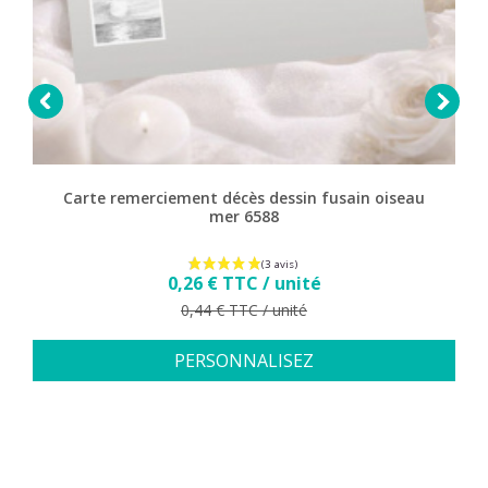


Carte remerciement décès dessin fusain oiseau
mer 6588
Prix
0,26 € TTC / unité
Prix de base
0,44 € TTC / unité
PERSONNALISEZ