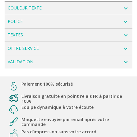
navigate_next
COULEUR TEXTE
navigate_next
POLICE
navigate_next
TEXTES
navigate_next
OFFRE SERVICE
navigate_next
VALIDATION
Paiement 100% sécurisé
Livraison gratuite en point relais FR à partir de
100€
Equipe dynamique à votre écoute
Maquette envoyée par email après votre
commande
Pas d'impression sans votre accord