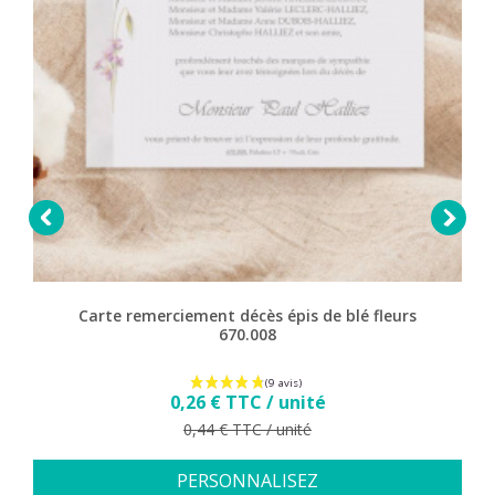


Carte remerciement décès épis de blé fleurs
670.008
Prix
0,26 € TTC / unité
Prix de base
0,44 € TTC / unité
PERSONNALISEZ