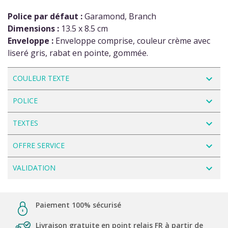
Police par défaut :
Garamond, Branch
Dimensions :
13.5 x 8.5 cm
Enveloppe :
Enveloppe comprise, couleur crème avec
liseré gris, rabat en pointe, gommée.
navigate_next
COULEUR TEXTE
navigate_next
POLICE
navigate_next
TEXTES
navigate_next
OFFRE SERVICE
navigate_next
VALIDATION
Paiement 100% sécurisé
Livraison gratuite en point relais FR à partir de