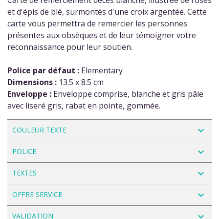
Carte de remerciement décès blanche, illustrée de roses
et d'épis de blé, surmontés d'une croix argentée. Cette
carte vous permettra de remercier les personnes
présentes aux obsèques et de leur témoigner votre
reconnaissance pour leur soutien.
Police par défaut :
Elementary
Dimensions :
13.5 x 8.5 cm
Enveloppe :
Enveloppe comprise, blanche et gris pâle
avec liseré gris, rabat en pointe, gommée.
navigate_next
COULEUR TEXTE
navigate_next
POLICE
navigate_next
TEXTES
navigate_next
OFFRE SERVICE
navigate_next
VALIDATION