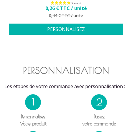
Prix
0,26 € TTC / unité
Prix de base
0,44 € TTC / unité
PERSONNALISEZ
PERSONNALISATION
Les étapes de votre commande avec personnalisation :
1
2
Personnalisez
Passez
Votre produit
votre commande