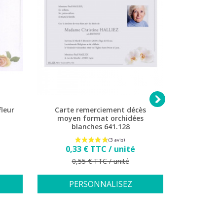

leur
Carte remerciement décès
Carte 
moyen format orchidées
moyen 
blanches 641.128
0,3
Prix
0,33 € TTC / unité
Pr
0,
Prix de base
0,55 € TTC / unité
PE
PERSONNALISEZ