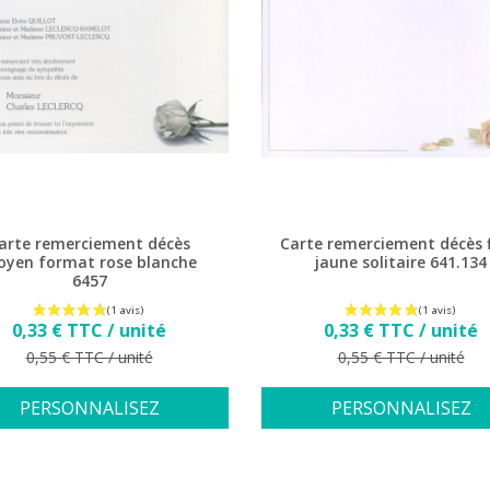
arte remerciement décès
Carte remerciement décès f
yen format rose blanche
jaune solitaire 641.134
6457
Prix
Prix
0,33 € TTC / unité
0,33 € TTC / unité
Prix de base
Prix de base
0,55 € TTC / unité
0,55 € TTC / unité
PERSONNALISEZ
PERSONNALISEZ