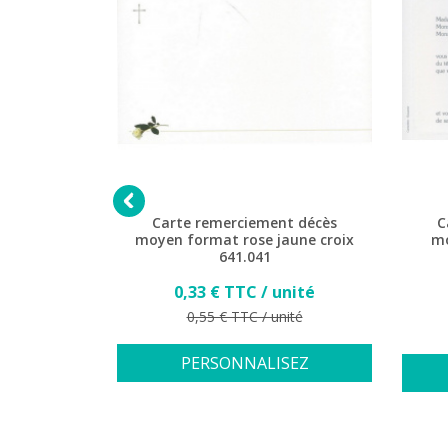

t décès
Carte remerciement décès
C
es 641.158
moyen format rose jaune croix
mo
641.041
Prix
nité
0,33 € TTC / unité
Prix de base
ité
0,55 € TTC / unité
SEZ
PERSONNALISEZ