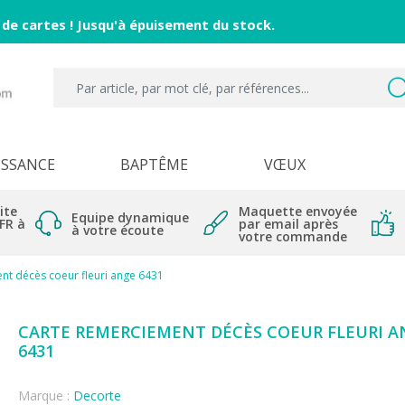
 de cartes ! Jusqu'à épuisement du stock.
ISSANCE
BAPTÊME
VŒUX
ite
Maquette envoyée
Equipe dynamique
 FR à
par email après
à votre écoute
votre commande
nt décès coeur fleuri ange 6431
CARTE REMERCIEMENT DÉCÈS COEUR FLEURI A
6431
Marque :
Decorte