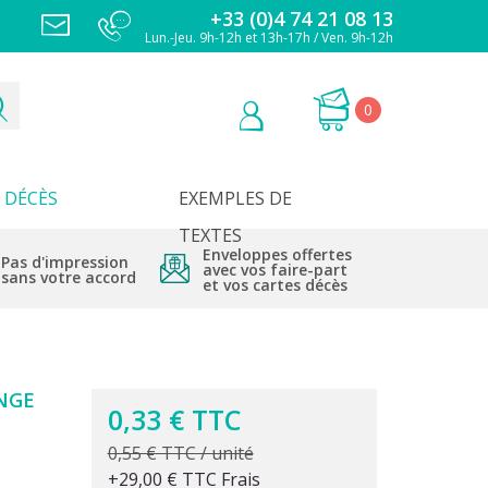
+33 (0)4 74 21 08 13
Lun.-Jeu. 9h-12h et 13h-17h / Ven. 9h-12h
0
DÉCÈS
EXEMPLES DE
TEXTES
Enveloppes offertes
Pas d'impression
avec vos faire-part
sans votre accord
et vos cartes décès
NGE
0,33 € TTC
0,55 € TTC / unité
+29,00 € TTC Frais