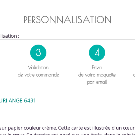
PERSONNALISATION
isation :
3
4
Validation
Envoi
de votre commande
de votre maquette
par email
URI ANGE 6431
r papier couleur crème. Cette carte est illustrée d'un cœu
 sur le cœur. Ce dernier est posé sur une étole, dans le coin in