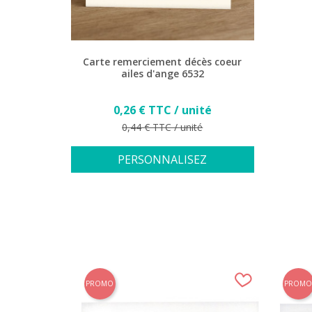
Carte remerciement décès coeur
ailes d'ange 6532
Prix
0,26 € TTC / unité
Prix de base
0,44 € TTC / unité
PERSONNALISEZ
PROMO
PROMO