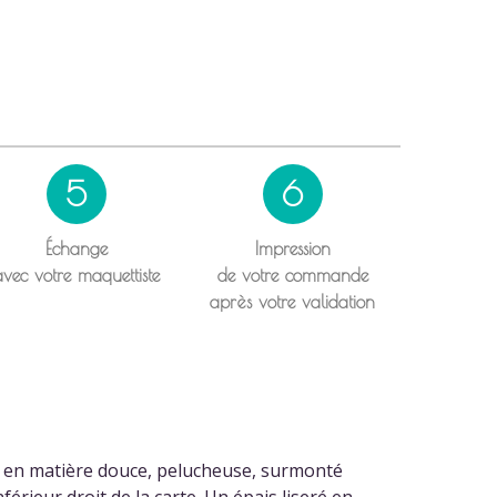
5
6
Échange
Impression
avec votre maquettiste
de votre commande
après votre validation
r en matière douce, pelucheuse, surmonté
férieur droit de la carte. Un épais liseré en