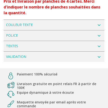
Prix et livraison par planches de 4 cartes. Merci
d'indiquer le nombre de planches souhaitées dans
la quantité.
navigate_next
COULEUR TEXTE
navigate_next
POLICE
navigate_next
TEXTES
navigate_next
VALIDATION
Paiement 100% sécurisé
Livraison gratuite en point relais FR à partir de
100€
Equipe dynamique à votre écoute
Maquette envoyée par email après votre
commande