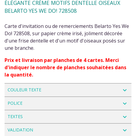
ÉLÉGANTE CRÈME MOTIFS DENTELLE OISEAUX
BELARTO YES WE DO! 728508
Carte d'invitation ou de remerciements Belarto Yes We
Do! 728508, sur papier crème irisé, joliment décorée
d'une frise dentelle et d'un motif d'oiseaux posés sur
une branche.
Prix et livraison par planches de 4 cartes. Merci
d'indiquer le nombre de planches souhaitées dans
la quantité.
navigate_next
COULEUR TEXTE
navigate_next
POLICE
navigate_next
TEXTES
navigate_next
VALIDATION