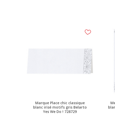
Marque Place chic classique
Me
blanc irisé motifs gris Belarto
bla
Yes We Do ! 728729