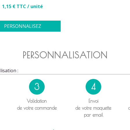
Prix
1,15 € TTC / unité
PERSONNALISEZ
PERSONNALISATION
isation :
3
4
Validation
Envoi
de votre commande
de votre maquette
par email