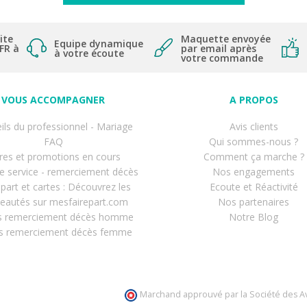
ite
Maquette envoyée
Equipe dynamique
 FR à
par email après
à votre écoute
votre commande
VOUS ACCOMPAGNER
A PROPOS
ils du professionnel - Mariage
Avis clients
FAQ
Qui sommes-nous ?
res et promotions en cours
Comment ça marche ?
de service - remerciement décès
Nos engagements
-part et cartes : Découvrez les
Ecoute et Réactivité
eautés sur mesfairepart.com
Nos partenaires
s remerciement décès homme
Notre Blog
s remerciement décès femme
Marchand approuvé par la Société des Av