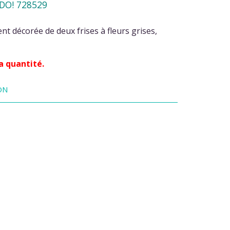
DO! 728529
t décorée de deux frises à fleurs grises,
a quantité.
ON