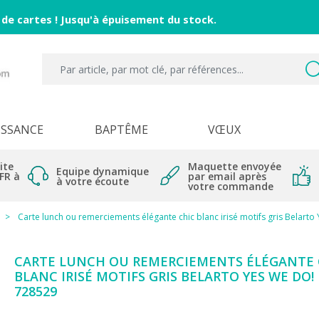
 de cartes ! Jusqu'à épuisement du stock.
ISSANCE
BAPTÊME
VŒUX
ite
Maquette envoyée
Equipe dynamique
 FR à
par email après
à votre écoute
votre commande
Carte lunch ou remerciements élégante chic blanc irisé motifs gris Belart
CARTE LUNCH OU REMERCIEMENTS ÉLÉGANTE 
BLANC IRISÉ MOTIFS GRIS BELARTO YES WE DO!
728529