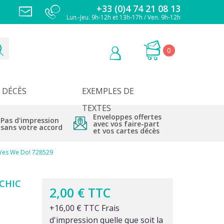
+33 (0)4 74 21 08 13
Lun.-Jeu. 9h-12h et 13h-17h / Ven. 9h-12h
0
DÉCÈS
EXEMPLES DE
TEXTES
Enveloppes offertes
Pas d'impression
avec vos faire-part
sans votre accord
et vos cartes décès
o Yes We Do! 728529
CHIC
2,00 € TTC
+16,00 € TTC Frais
d'impression quelle que soit la