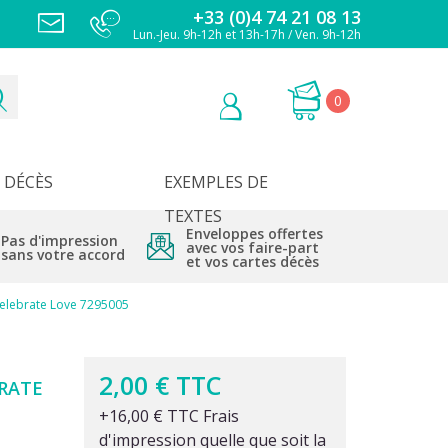
+33 (0)4 74 21 08 13
Lun.-Jeu. 9h-12h et 13h-17h / Ven. 9h-12h
0
DÉCÈS
EXEMPLES DE
TEXTES
Enveloppes offertes
Pas d'impression
avec vos faire-part
sans votre accord
et vos cartes décès
Celebrate Love 7295005
2,00 € TTC
RATE
+16,00 € TTC Frais
d'impression quelle que soit la