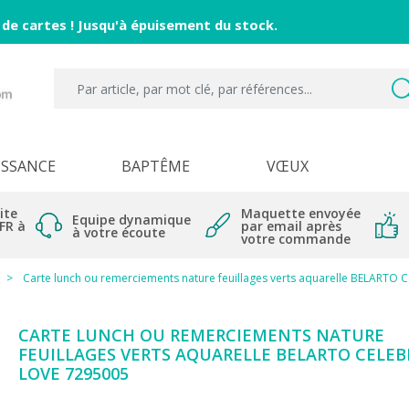
 de cartes ! Jusqu'à épuisement du stock.
ISSANCE
BAPTÊME
VŒUX
ite
Maquette envoyée
Equipe dynamique
 FR à
par email après
à votre écoute
votre commande
Carte lunch ou remerciements nature feuillages verts aquarelle BELARTO 
CARTE LUNCH OU REMERCIEMENTS NATURE
FEUILLAGES VERTS AQUARELLE BELARTO CELEB
LOVE 7295005