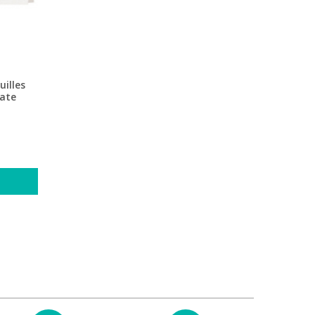
uilles
rate