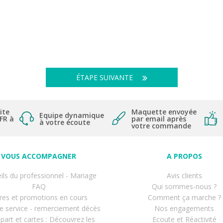
ÉTAPE SUIVANTE
ite
Maquette envoyée
Equipe dynamique
 FR à
par email après
à votre écoute
votre commande
VOUS ACCOMPAGNER
A PROPOS
ils du professionnel - Mariage
Avis clients
FAQ
Qui sommes-nous ?
res et promotions en cours
Comment ça marche ?
de service - remerciement décès
Nos engagements
-part et cartes : Découvrez les
Ecoute et Réactivité