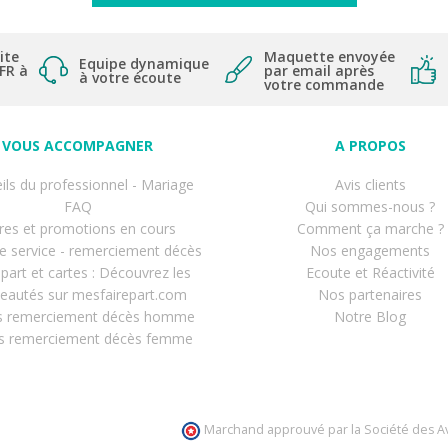
ite
Maquette envoyée
Equipe dynamique
 FR à
par email après
à votre écoute
votre commande
VOUS ACCOMPAGNER
A PROPOS
ils du professionnel - Mariage
Avis clients
FAQ
Qui sommes-nous ?
res et promotions en cours
Comment ça marche ?
de service - remerciement décès
Nos engagements
-part et cartes : Découvrez les
Ecoute et Réactivité
eautés sur mesfairepart.com
Nos partenaires
s remerciement décès homme
Notre Blog
s remerciement décès femme
Marchand approuvé par la Société des Av