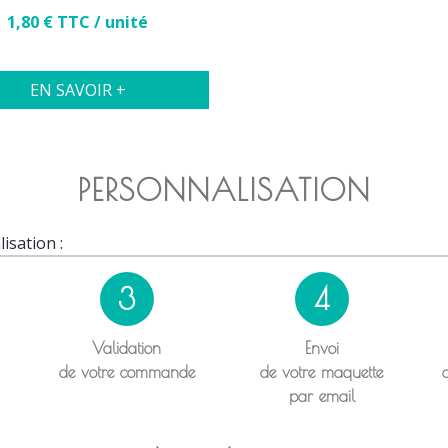
Prix
1,80 € TTC / unité
EN SAVOIR +
PERSONNALISATION
isation :
3
4
Validation
Envoi
de votre commande
de votre maquette
par email