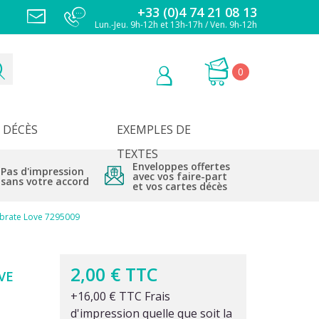
+33 (0)4 74 21 08 13
Lun.-Jeu. 9h-12h et 13h-17h / Ven. 9h-12h
0
DÉCÈS
EXEMPLES DE
TEXTES
Enveloppes offertes
Pas d'impression
avec vos faire-part
sans votre accord
et vos cartes décès
ebrate Love 7295009
2,00 € TTC
VE
+16,00 € TTC Frais
d'impression quelle que soit la