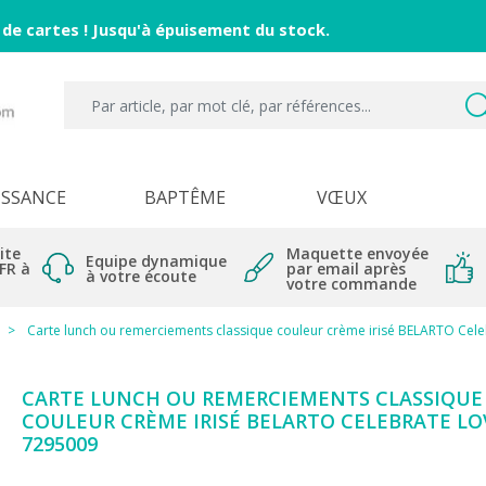
 de cartes ! Jusqu'à épuisement du stock.
ISSANCE
BAPTÊME
VŒUX
ite
Maquette envoyée
Equipe dynamique
 FR à
par email après
à votre écoute
votre commande
Carte lunch ou remerciements classique couleur crème irisé BELARTO Cel
CARTE LUNCH OU REMERCIEMENTS CLASSIQUE
COULEUR CRÈME IRISÉ BELARTO CELEBRATE LO
7295009