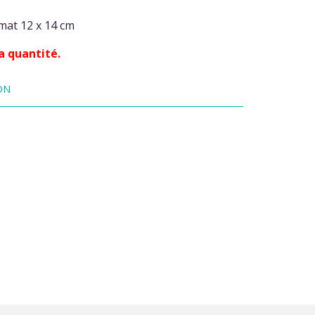
mat 12 x 14 cm
a quantité.
ON