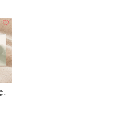
ès
ume