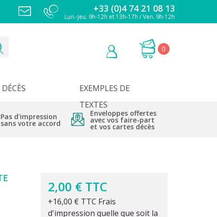
+33 (0)4 74 21 08 13
Lun.-Jeu. 9h-12h et 13h-17h / Ven. 9h-12h
0
DÉCÈS
EXEMPLES DE
TEXTES
Enveloppes offertes
Pas d'impression
avec vos faire-part
sans votre accord
et vos cartes décès
TE
2,00 € TTC
+16,00 € TTC Frais
d'impression quelle que soit la