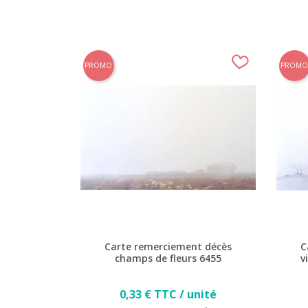
PROMO
PROMO
Carte remerciement décès
C
champs de fleurs 6455
v
Prix
0,33 € TTC / unité