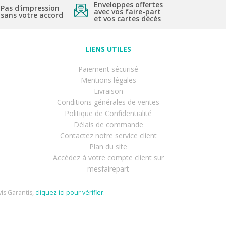
Enveloppes offertes
Pas d'impression
avec vos faire-part
sans votre accord
et vos cartes décès
LIENS UTILES
Paiement sécurisé
Mentions légales
Livraison
Conditions générales de ventes
Politique de Confidentialité
Délais de commande
Contactez notre service client
Plan du site
Accédez à votre compte client sur
mesfairepart
is Garantis,
cliquez ici pour vérifier
.