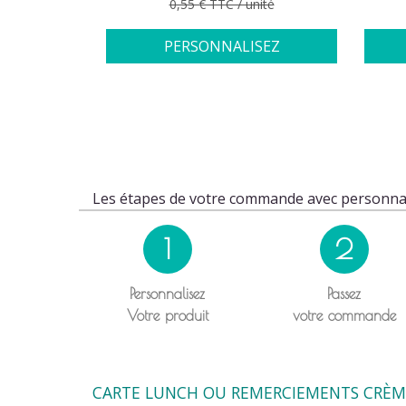
Prix de base
0,55 € TTC / unité
PERSONNALISEZ
Les étapes de votre commande avec personnal
1
2
Personnalisez
Passez
Votre produit
votre commande
CARTE LUNCH OU REMERCIEMENTS CRÈME