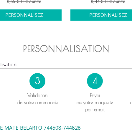
Prix de base
Prix de base
0,55 € TTC / unité
0,44 € TTC / unité
PERSONNALISEZ
PERSONNALISEZ
PERSONNALISATION
isation :
3
4
Validation
Envoi
de votre commande
de votre maquette
par email
 MATE BELARTO 744508-744828