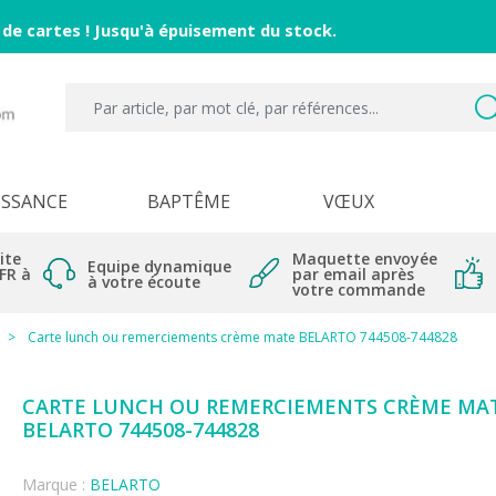
 de cartes ! Jusqu'à épuisement du stock.
ISSANCE
BAPTÊME
VŒUX
ite
Maquette envoyée
Equipe dynamique
 FR à
par email après
à votre écoute
votre commande
Carte lunch ou remerciements crème mate BELARTO 744508-744828
CARTE LUNCH OU REMERCIEMENTS CRÈME MA
BELARTO 744508-744828
Marque :
BELARTO