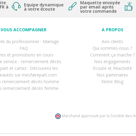
ite
Maquette envoyée
Equipe dynamique
 FR à
par email après
à votre écoute
votre commande
VOUS ACCOMPAGNER
A PROPOS
ils du professionnel - Mariage
Avis clients
FAQ
Qui sommes-nous ?
res et promotions en cours
Comment ça marche ?
de service - remerciement décès
Nos engagements
-part et cartes : Découvrez les
Ecoute et Réactivité
eautés sur mesfairepart.com
Nos partenaires
s remerciement décès homme
Notre Blog
s remerciement décès femme
Marchand approuvé par la Société des Av