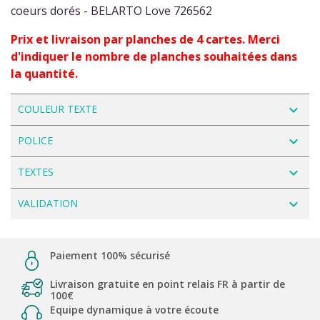
coeurs dorés - BELARTO Love 726562
Prix et livraison par planches de 4 cartes. Merci
d'indiquer le nombre de planches souhaitées dans
la quantité.
navigate_next
COULEUR TEXTE
navigate_next
POLICE
navigate_next
TEXTES
navigate_next
VALIDATION
Paiement 100% sécurisé
Livraison gratuite en point relais FR à partir de
100€
Equipe dynamique à votre écoute