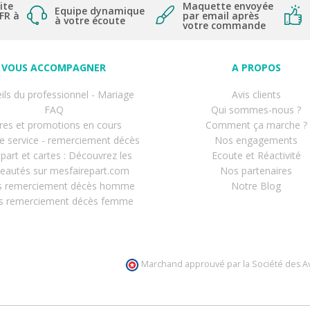
ite
Maquette envoyée
Equipe dynamique
 FR à
par email après
à votre écoute
votre commande
VOUS ACCOMPAGNER
A PROPOS
ils du professionnel - Mariage
Avis clients
FAQ
Qui sommes-nous ?
res et promotions en cours
Comment ça marche ?
de service - remerciement décès
Nos engagements
-part et cartes : Découvrez les
Ecoute et Réactivité
eautés sur mesfairepart.com
Nos partenaires
s remerciement décès homme
Notre Blog
s remerciement décès femme
Marchand approuvé par la Société des Av