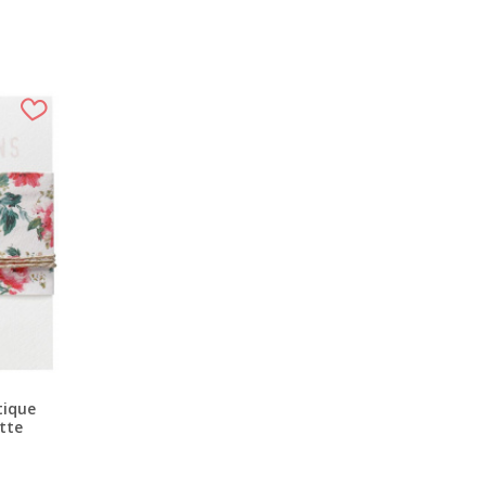
tique
ette