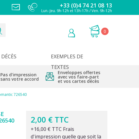
+33 (0)4 74 21 08 13
Lun.-Jeu. 9h-12h et 13h-17h / Ven. 9h-12h
0
DÉCÈS
EXEMPLES DE
TEXTES
Enveloppes offertes
Pas d'impression
avec vos faire-part
sans votre accord
et vos cartes décès
Romantic 726540
SE
2,00 € TTC
26540
+16,00 € TTC Frais
d'impression quelle que soit la