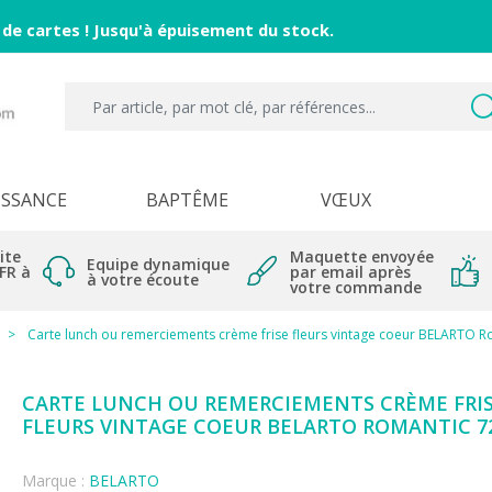
 de cartes ! Jusqu'à épuisement du stock.
ISSANCE
BAPTÊME
VŒUX
ite
Maquette envoyée
Equipe dynamique
 FR à
par email après
à votre écoute
votre commande
Carte lunch ou remerciements crème frise fleurs vintage coeur BELARTO 
CARTE LUNCH OU REMERCIEMENTS CRÈME FRI
FLEURS VINTAGE COEUR BELARTO ROMANTIC 7
Marque :
BELARTO