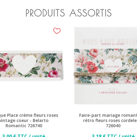
PRODUITS ASSORTIS
ue Place crème fleurs roses
Faire-part mariage roman
vintage coeur - Belarto
rétro fleurs roses cordel
Romantic 726740
726040
Prix
Prix
3,00 € TTC / unité
3,18 € TTC / unité