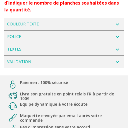
d'indiquer le nombre de planches souhaitées dans
la quantité.
navigate_next
COULEUR TEXTE
navigate_next
POLICE
navigate_next
TEXTES
navigate_next
VALIDATION
Paiement 100% sécurisé
Livraison gratuite en point relais FR à partir de
100€
Equipe dynamique à votre écoute
Maquette envoyée par email après votre
commande
Pas d'impression sans votre accord