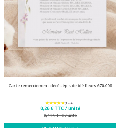
Carte remerciement décès épis de blé fleurs 670.008
Prix
0,26 € TTC / unité
Prix de base
0,44 € TTC / unité