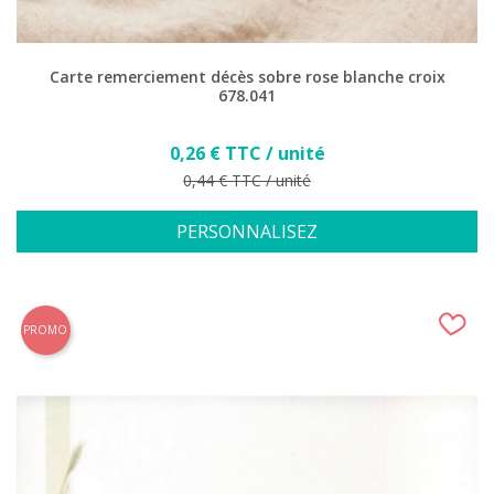
Carte remerciement décès sobre rose blanche croix
678.041
Prix
0,26 € TTC / unité
Prix de base
0,44 € TTC / unité
PERSONNALISEZ
PROMO