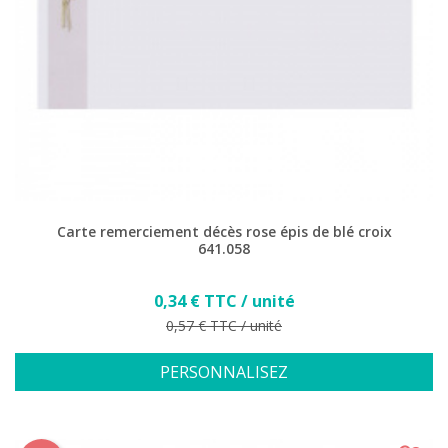
Carte remerciement décès rose épis de blé croix
641.058
Prix
0,34 € TTC / unité
Prix de base
0,57 € TTC / unité
PERSONNALISEZ