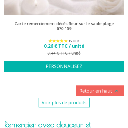
Carte remerciement décès fleur sur le sable plage
670.159
Prix
0,26 € TTC / unité
Prix de base
0,44 € TTC / unité
PERSONNALISEZ

Retour en haut
Voir plus de produits
Remercier avec douceur et