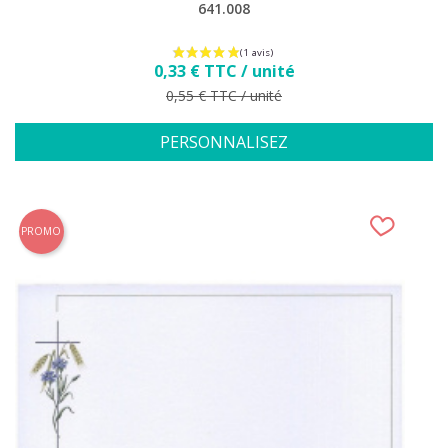
641.008
Prix
0,33 € TTC / unité
Prix de base
0,55 € TTC / unité
PERSONNALISEZ
PROMO