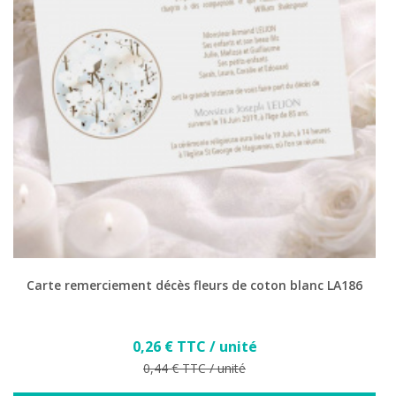
Carte remerciement décès fleurs de coton blanc LA186
Prix
0,26 € TTC / unité
Prix de base
0,44 € TTC / unité