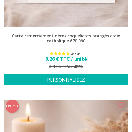
Carte remerciement décès coquelicots orangés croix
catholique 670.090
Prix
0,26 € TTC / unité
Prix de base
0,44 € TTC / unité
PERSONNALISEZ
PROMO