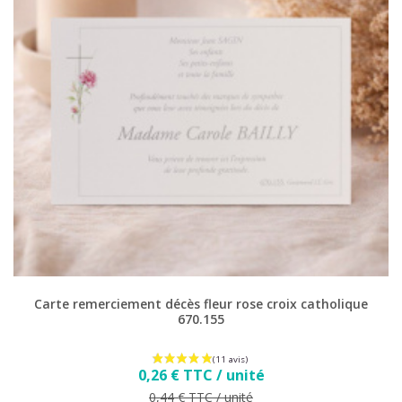
Carte remerciement décès fleur rose croix catholique
670.155
Prix
0,26 € TTC / unité
Prix de base
0,44 € TTC / unité