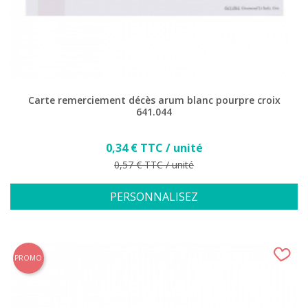
Carte remerciement décès arum blanc pourpre croix
641.044
Prix
0,34 € TTC / unité
Prix de base
0,57 € TTC / unité
PERSONNALISEZ
PROMO