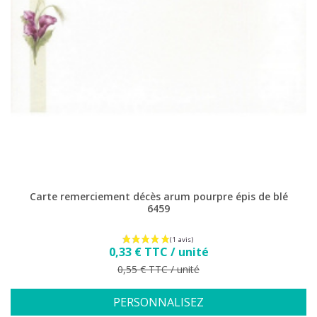
(26 avis
Carte remerciement décès arum pourpre épis de blé
6459
Prix
0,33 € TTC / unité
Prix de base
0,55 € TTC / unité
PERSONNALISEZ