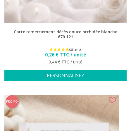
Carte remerciement décès douce orchidée blanche
670.121
Prix
0,26 € TTC / unité
Prix de base
0,44 € TTC / unité
PERSONNALISEZ
PROMO