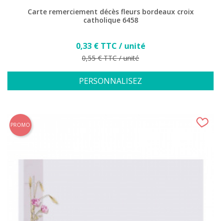
Carte remerciement décès fleurs bordeaux croix
catholique 6458
Prix
0,33 € TTC / unité
Prix de base
0,55 € TTC / unité
PERSONNALISEZ
PROMO