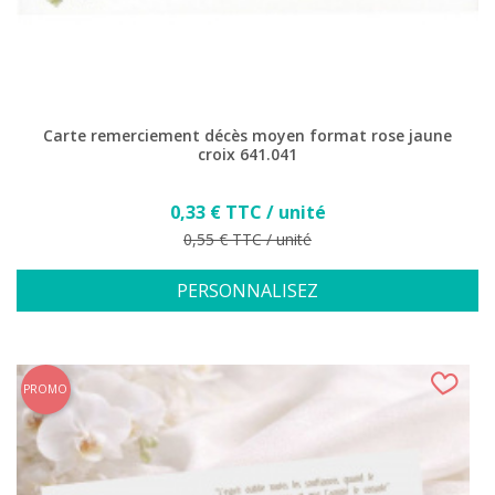
Carte remerciement décès moyen format rose jaune
croix 641.041
Prix
0,33 € TTC / unité
Prix de base
0,55 € TTC / unité
PERSONNALISEZ
PROMO