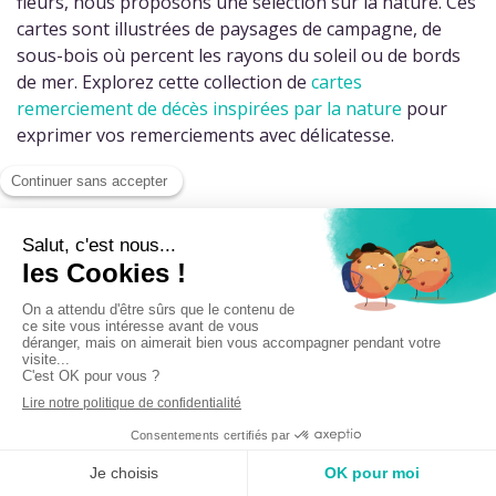
fleurs, nous proposons une sélection sur la nature. Ces
cartes sont illustrées de paysages de campagne, de
sous-bois où percent les rayons du soleil ou de bords
de mer. Explorez cette collection de
cartes
remerciement de décès inspirées par la nature
pour
exprimer vos remerciements avec délicatesse.
Une carte unique, accompagnée
avec soin
Toutes nos cartes de remerciement sont
personnalisables : vous pouvez y inscrire votre propre
texte, vous inspirer de nos exemples ou encore
choisir
une citation
. Vous pourrez même
intégrer une photo
si
vous le souhaitez. Mais au-delà de la personnalisation,
nous mettons un point d’honneur à vous accompagner
avec attention.