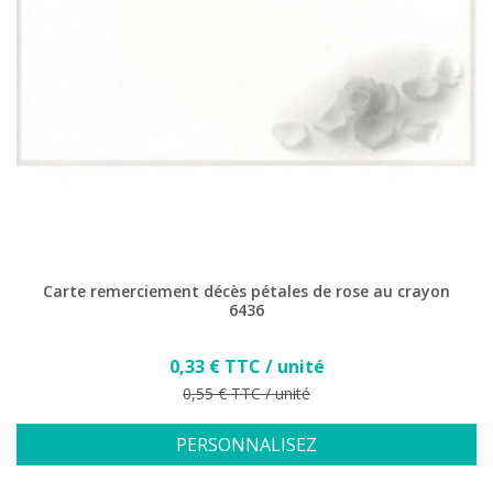
Carte remerciement décès pétales de rose au crayon
6436
Prix
0,33 € TTC / unité
Prix de base
0,55 € TTC / unité
PERSONNALISEZ