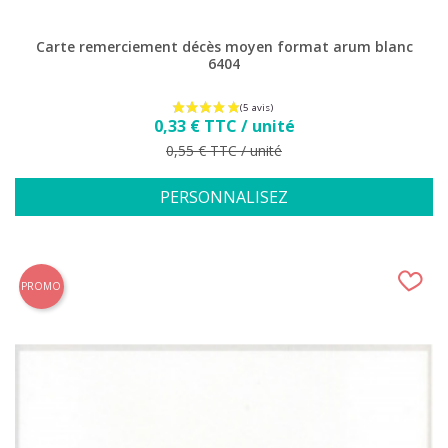
Carte remerciement décès moyen format arum blanc
6404
Prix
0,33 € TTC / unité
Prix de base
0,55 € TTC / unité
PERSONNALISEZ
PROMO
(9 avis)