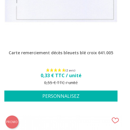
Carte remerciement décès bleuets blé croix 641.005
Prix
0,33 € TTC / unité
Prix de base
0,55 € TTC / unité
PERSONNALISEZ
PROMO