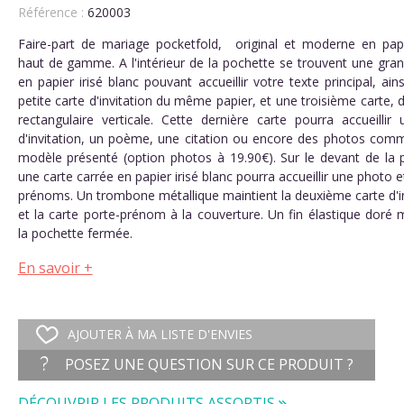
Référence :
620003
Faire-part de mariage pocketfold, original et moderne en papi
haut de gamme. A l'intérieur de la pochette se trouvent une gran
en papier irisé blanc pouvant accueillir votre texte principal, ain
petite carte d'invitation du même papier, et une troisième carte,
rectangulaire verticale. Cette dernière carte pourra accueillir 
d'invitation, un poème, une citation ou encore des photos comm
modèle présenté (option photos à 19.90€). Sur le devant de la 
une carte carrée en papier irisé blanc pourra accueillir une photo 
prénoms. Un trombone métallique maintient la deuxième carte d'in
et la carte porte-prénom à la couverture. Un fin élastique doré 
la pochette fermée.
En savoir +
AJOUTER À MA LISTE D'ENVIES
POSEZ UNE QUESTION SUR CE PRODUIT ?
DÉCOUVRIR LES PRODUITS ASSORTIS