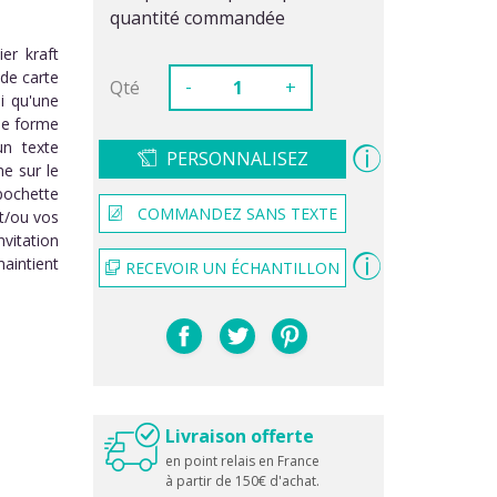
quantité commandée
er kraft
de carte
-
Qté
+
si qu'une
 de forme
un texte
PERSONNALISEZ
e sur le
pochette
COMMANDEZ SANS TEXTE
et/ou vos
vitation
maintient
RECEVOIR UN ÉCHANTILLON
Livraison offerte
en point relais en France
à partir de 150€ d'achat.