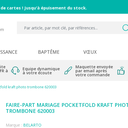
 de cartes ! Jusqu'à épuisement du stock.
ISSANCE
BAPTÊME
VŒUX
ite
Maquette envoyée
Equipe dynamique
 FR à
par email après
à votre écoute
votre commande
tfold kraft photo trombone 620003
FAIRE-PART MARIAGE POCKETFOLD KRAFT PHO
TROMBONE 620003
Marque :
BELARTO