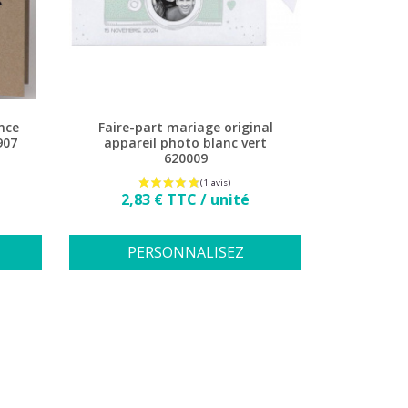
nce
Faire-part mariage original
907
appareil photo blanc vert
620009
Prix
2,83 € TTC / unité
PERSONNALISEZ