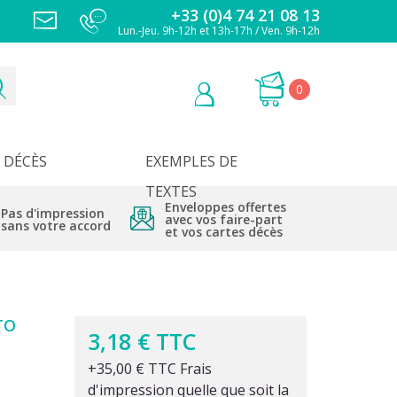
+33 (0)4 74 21 08 13
Lun.-Jeu. 9h-12h et 13h-17h / Ven. 9h-12h
0
DÉCÈS
EXEMPLES DE
TEXTES
Enveloppes offertes
Pas d'impression
avec vos faire-part
sans votre accord
et vos cartes décès
TO
3,18 € TTC
+35,00 € TTC Frais
d'impression quelle que soit la