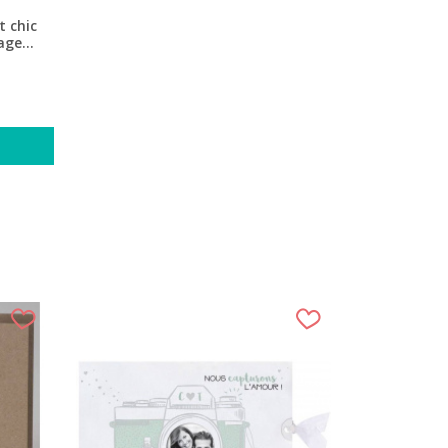
t chic
age