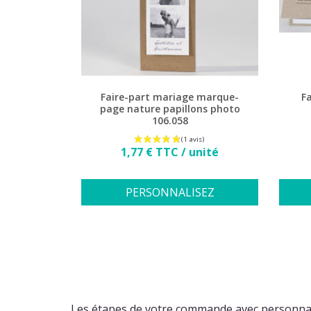
Faire-part mariage marque-
Fa
page nature papillons photo
106.058
Prix
1,77 € TTC / unité
PERSONNALISEZ
Les étapes de votre commande avec personnal