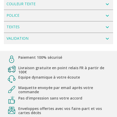
navigate_next
COULEUR TEXTE
navigate_next
POLICE
navigate_next
TEXTES
navigate_next
VALIDATION
Paiement 100% sécurisé
Livraison gratuite en point relais FR à partir de
100€
Equipe dynamique à votre écoute
Maquette envoyée par email après votre
commande
Pas d'impression sans votre accord
Enveloppes offertes avec vos faire-part et vos
cartes décès