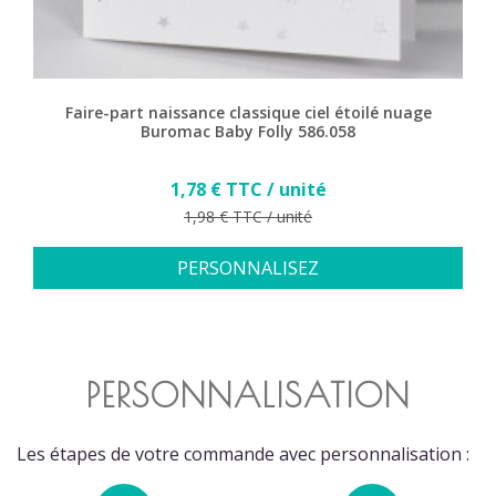
Faire-part naissance classique ciel étoilé nuage
Buromac Baby Folly 586.058
Prix
1,78 € TTC / unité
Prix de base
1,98 € TTC / unité
PERSONNALISEZ
PERSONNALISATION
Les étapes de votre commande avec personnalisation :