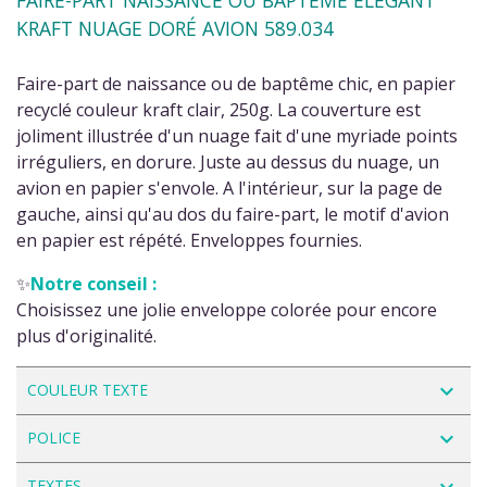
KRAFT NUAGE DORÉ AVION 589.034
Faire-part de naissance ou de baptême chic, en papier
recyclé couleur kraft clair, 250g. La couverture est
joliment illustrée d'un nuage fait d'une myriade points
irréguliers, en dorure. Juste au dessus du nuage, un
avion en papier s'envole. A l'intérieur, sur la page de
gauche, ainsi qu'au dos du faire-part, le motif d'avion
en papier est répété. Enveloppes fournies.
✨
Notre conseil :
Choisissez une jolie enveloppe colorée pour encore
plus d'originalité.
navigate_next
COULEUR TEXTE
navigate_next
POLICE
navigate_next
TEXTES