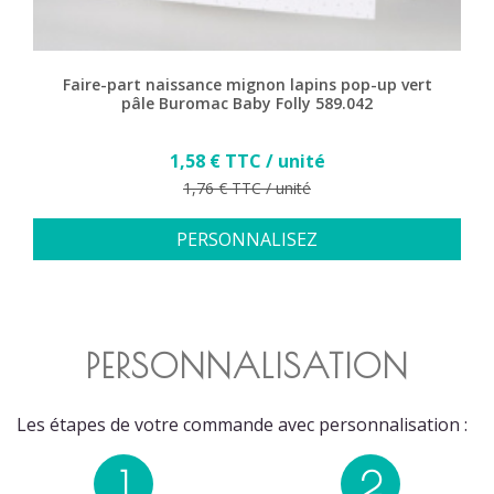
Faire-part naissance mignon lapins pop-up vert
pâle Buromac Baby Folly 589.042
Prix
1,58 € TTC / unité
Prix de base
1,76 € TTC / unité
PERSONNALISEZ
PERSONNALISATION
Les étapes de votre commande avec personnalisation :
1
2