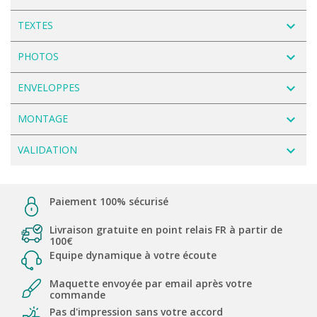
navigate_next
TEXTES
navigate_next
PHOTOS
navigate_next
ENVELOPPES
navigate_next
MONTAGE
navigate_next
VALIDATION
Paiement 100% sécurisé
Livraison gratuite en point relais FR à partir de
100€
Equipe dynamique à votre écoute
Maquette envoyée par email après votre
commande
Pas d'impression sans votre accord