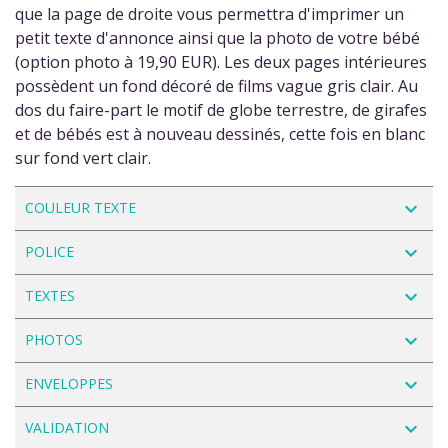
que la page de droite vous permettra d'imprimer un
petit texte d'annonce ainsi que la photo de votre bébé
(option photo à 19,90 EUR). Les deux pages intérieures
possèdent un fond décoré de films vague gris clair. Au
dos du faire-part le motif de globe terrestre, de girafes
et de bébés est à nouveau dessinés, cette fois en blanc
sur fond vert clair.
navigate_next
COULEUR TEXTE
navigate_next
POLICE
navigate_next
TEXTES
navigate_next
PHOTOS
navigate_next
ENVELOPPES
navigate_next
VALIDATION