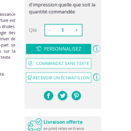
d'impression quelle que soit la
quantité commandée
aissance
rture est
 étoiles.
-
Qté
+
agie des
river de
e-part se
PERSONNALISEZ
s sur la
 texte.
COMMANDEZ SANS TEXTE
té.
RECEVOIR UN ÉCHANTILLON
Livraison offerte
en point relais en France