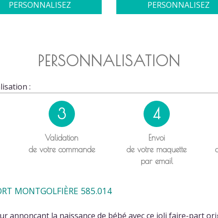
PERSONNALISEZ
PERSONNALISEZ
PERSONNALISATION
isation :
3
4
Validation
Envoi
de votre commande
de votre maquette
par email
ORT MONTGOLFIÈRE 585.014
r annonçant la naissance de bébé avec ce joli faire-part ori