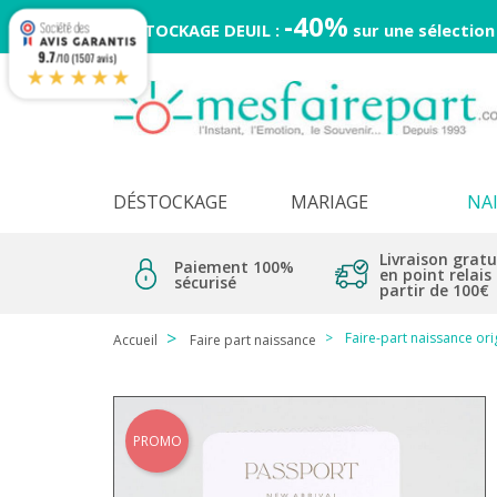
-40%
DESTOCKAGE DEUIL :
sur une sélection
9.7
/10 (1507 avis)
★★★★★
DÉSTOCKAGE
MARIAGE
NA
Livraison gratu
Paiement 100%
en point relais
sécurisé
partir de 100€
Faire-part naissance or
Accueil
Faire part naissance
PROMO