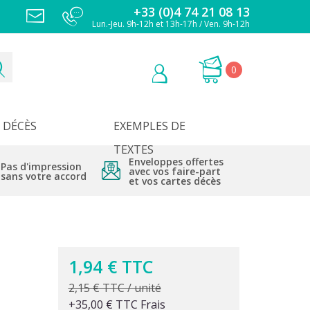
+33 (0)4 74 21 08 13
Lun.-Jeu. 9h-12h et 13h-17h / Ven. 9h-12h
0
DÉCÈS
EXEMPLES DE
TEXTES
Enveloppes offertes
Pas d'impression
avec vos faire-part
sans votre accord
et vos cartes décès
1,94 € TTC
2,15 € TTC / unité
+35,00 € TTC Frais