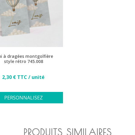
ui à dragées montgolfière
style rétro 745.008
Prix
2,30 € TTC / unité
PERSONNALISEZ
PRODUITS SIMILAIRES