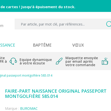
 de cartes ! Jusqu'à épuisement du stock.
ISSANCE
BAPTÊME
VŒUX
ite
Maquette envoyée
Equipe dynamique
 FR à
par email après
à votre écoute
votre commande
iginal passeport montgolfière 585.014
FAIRE-PART NAISSANCE ORIGINAL PASSEPORT
MONTGOLFIÈRE 585.014
Marque :
BUROMAC