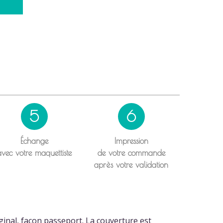
5
6
Échange
Impression
avec votre maquettiste
de votre commande
après votre validation
ginal, façon passeport. La couverture est