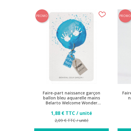
PROMO
PROMO
Faire-part naissance garçon
Fair
ballon bleu aquarelle mains
n
Belarto Welcome Wonder
717016
Prix
1,88 € TTC / unité
Prix de base
2,09 € TTC / unité