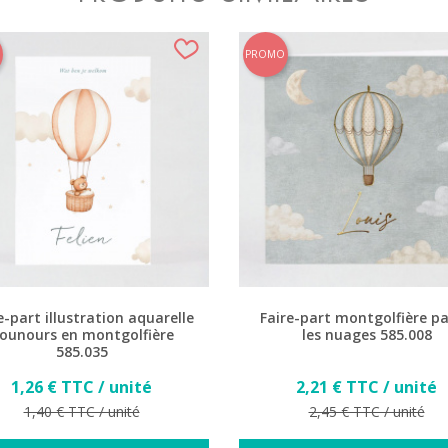
PROMO
e-part illustration aquarelle
Faire-part montgolfière p
ounours en montgolfière
les nuages 585.008
585.035
Prix
Prix
1,26 € TTC / unité
2,21 € TTC / unité
Prix de base
Prix de base
1,40 € TTC / unité
2,45 € TTC / unité