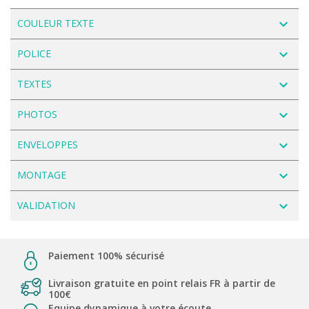
navigate_next
COULEUR TEXTE
navigate_next
POLICE
navigate_next
TEXTES
navigate_next
PHOTOS
navigate_next
ENVELOPPES
navigate_next
MONTAGE
navigate_next
VALIDATION
Paiement 100% sécurisé
Livraison gratuite en point relais FR à partir de
100€
Equipe dynamique à votre écoute