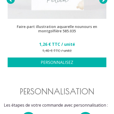
Faire-part illustration aquarelle nounours en
montgolfière 585.035
Prix
1,26 € TTC / unité
Prix de base
1,40 € TTC / unité
PERSONNALISEZ
PERSONNALISATION
Les étapes de votre commande avec personnalisation :