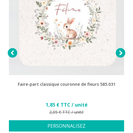


Faire-part classique couronne de fleurs 585.031
Prix
1,85 € TTC / unité
Prix de base
2,05 € TTC / unité
PERSONNALISEZ