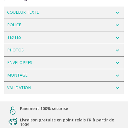
navigate_next
COULEUR TEXTE
navigate_next
POLICE
navigate_next
TEXTES
navigate_next
PHOTOS
navigate_next
ENVELOPPES
navigate_next
MONTAGE
navigate_next
VALIDATION
Paiement 100% sécurisé
Livraison gratuite en point relais FR à partir de
100€