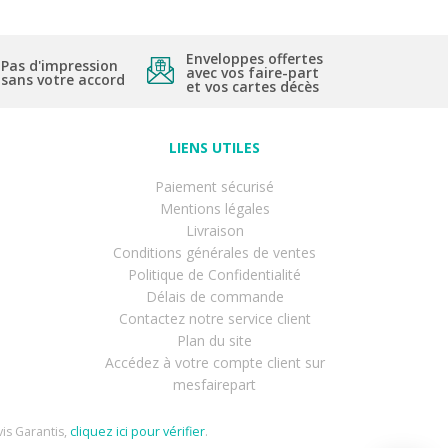
Enveloppes offertes
Pas d'impression
avec vos faire-part
sans votre accord
et vos cartes décès
LIENS UTILES
Paiement sécurisé
Mentions légales
Livraison
Conditions générales de ventes
Politique de Confidentialité
Délais de commande
Contactez notre service client
Plan du site
Accédez à votre compte client sur
mesfairepart
is Garantis,
cliquez ici pour vérifier
.