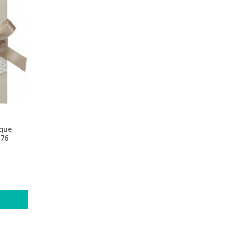
ique
076