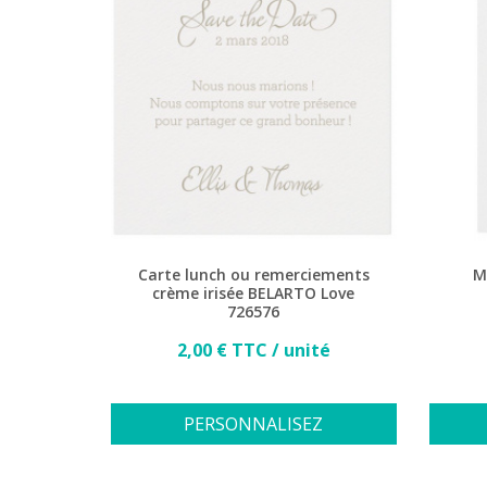
Carte lunch ou remerciements
M
crème irisée BELARTO Love
726576
Prix
2,00 € TTC / unité
PERSONNALISEZ