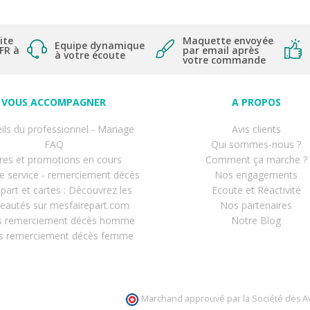
ite
Maquette envoyée
Equipe dynamique
 FR à
par email après
à votre écoute
votre commande
VOUS ACCOMPAGNER
A PROPOS
ils du professionnel - Mariage
Avis clients
FAQ
Qui sommes-nous ?
res et promotions en cours
Comment ça marche ?
de service - remerciement décès
Nos engagements
-part et cartes : Découvrez les
Ecoute et Réactivité
eautés sur mesfairepart.com
Nos partenaires
s remerciement décès homme
Notre Blog
s remerciement décès femme
Marchand approuvé par la Société des Av