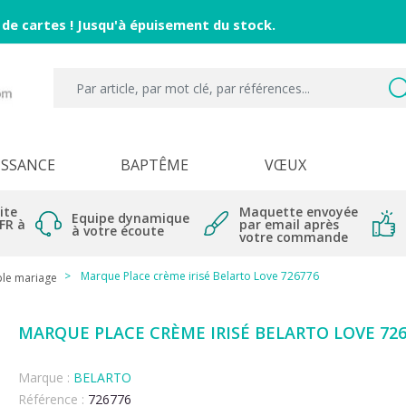
 de cartes ! Jusqu'à épuisement du stock.
ISSANCE
BAPTÊME
VŒUX
ite
Maquette envoyée
Equipe dynamique
 FR à
par email après
à votre écoute
votre commande
Marque Place crème irisé Belarto Love 726776
ble mariage
MARQUE PLACE CRÈME IRISÉ BELARTO LOVE 726
Marque :
BELARTO
Référence :
726776