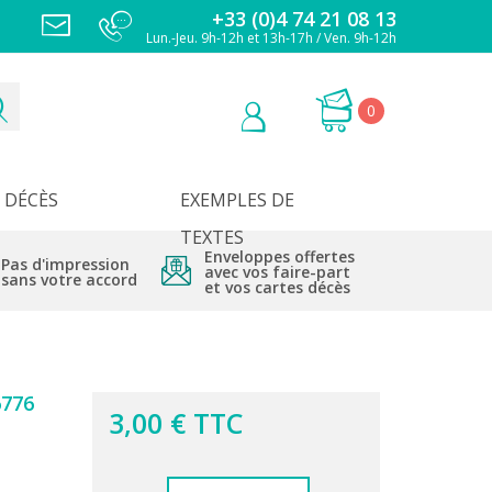
+33 (0)4 74 21 08 13
Lun.-Jeu. 9h-12h et 13h-17h / Ven. 9h-12h
0
DÉCÈS
EXEMPLES DE
TEXTES
Enveloppes offertes
Pas d'impression
avec vos faire-part
sans votre accord
et vos cartes décès
776
3,00 € TTC