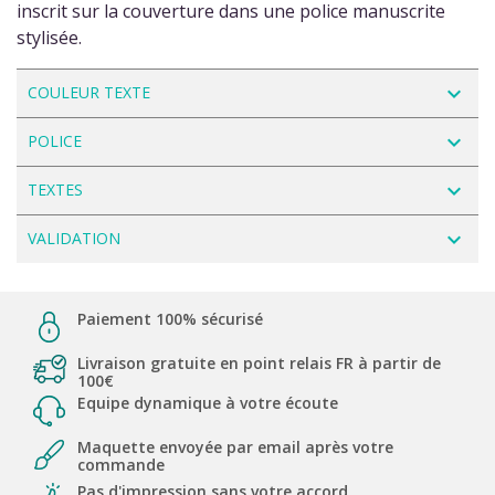
inscrit sur la couverture dans une police manuscrite
stylisée.
navigate_next
COULEUR TEXTE
navigate_next
POLICE
navigate_next
TEXTES
navigate_next
VALIDATION
Paiement 100% sécurisé
Livraison gratuite en point relais FR à partir de
100€
Equipe dynamique à votre écoute
Maquette envoyée par email après votre
commande
Pas d'impression sans votre accord