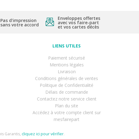
Enveloppes offertes
Pas d'impression
avec vos faire-part
sans votre accord
et vos cartes décès
LIENS UTILES
Paiement sécurisé
Mentions légales
Livraison
Conditions générales de ventes
Politique de Confidentialité
Délais de commande
Contactez notre service client
Plan du site
Accédez à votre compte client sur
mesfairepart
is Garantis,
cliquez ici pour vérifier
.