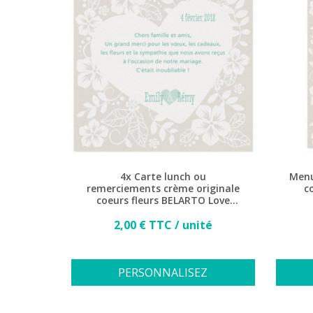
4x Carte lunch ou
Menu
remerciements crème originale
c
coeurs fleurs BELARTO Love
726508
Prix
2,00 € TTC / unité
PERSONNALISEZ