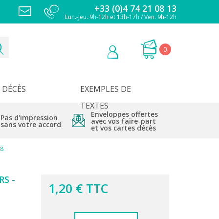
+33 (0)4 74 21 08 13
Lun.-Jeu. 9h-12h et 13h-17h / Ven. 9h-12h
0
DÉCÈS
EXEMPLES DE
TEXTES
Enveloppes offertes
Pas d'impression
avec vos faire-part
sans votre accord
et vos cartes décès
08
S -
1,20 € TTC