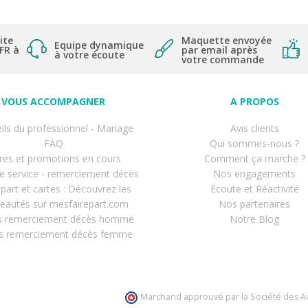
ite
Maquette envoyée
Equipe dynamique
 FR à
par email après
à votre écoute
votre commande
VOUS ACCOMPAGNER
A PROPOS
ils du professionnel - Mariage
Avis clients
FAQ
Qui sommes-nous ?
res et promotions en cours
Comment ça marche ?
de service - remerciement décès
Nos engagements
-part et cartes : Découvrez les
Ecoute et Réactivité
eautés sur mesfairepart.com
Nos partenaires
s remerciement décès homme
Notre Blog
s remerciement décès femme
Marchand approuvé par la Société des Av