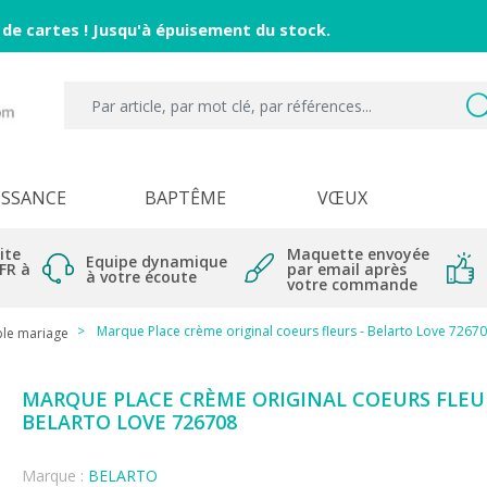
 de cartes ! Jusqu'à épuisement du stock.
ISSANCE
BAPTÊME
VŒUX
ite
Maquette envoyée
Equipe dynamique
 FR à
par email après
à votre écoute
votre commande
Marque Place crème original coeurs fleurs - Belarto Love 7267
ble mariage
MARQUE PLACE CRÈME ORIGINAL COEURS FLEUR
BELARTO LOVE 726708
Marque :
BELARTO