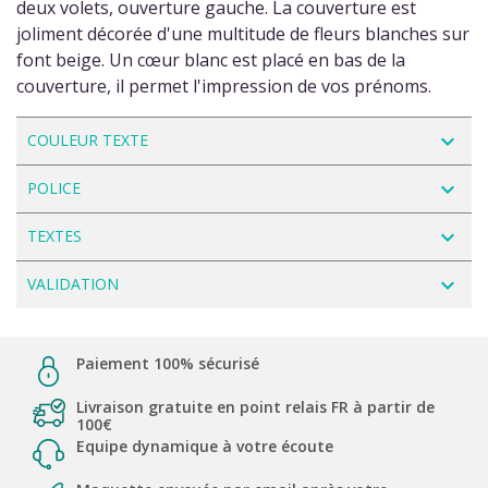
deux volets, ouverture gauche. La couverture est
joliment décorée d'une multitude de fleurs blanches sur
font beige. Un cœur blanc est placé en bas de la
couverture, il permet l'impression de vos prénoms.
navigate_next
COULEUR TEXTE
navigate_next
POLICE
navigate_next
TEXTES
navigate_next
VALIDATION
Paiement 100% sécurisé
Livraison gratuite en point relais FR à partir de
100€
Equipe dynamique à votre écoute