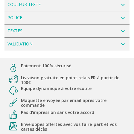
navigate_next
COULEUR TEXTE
navigate_next
POLICE
navigate_next
TEXTES
navigate_next
VALIDATION
Paiement 100% sécurisé
Livraison gratuite en point relais FR à partir de
100€
Equipe dynamique à votre écoute
Maquette envoyée par email après votre
commande
Pas d'impression sans votre accord
Enveloppes offertes avec vos faire-part et vos
cartes décès