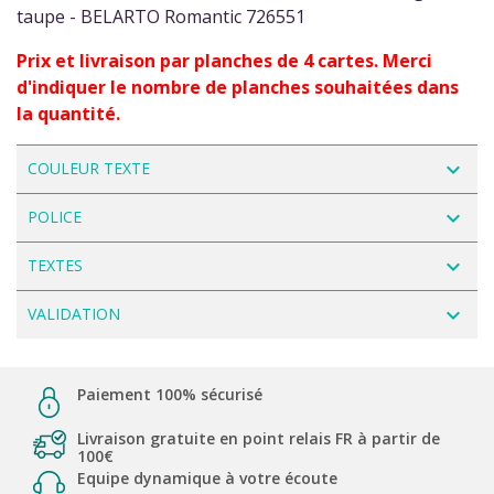
taupe - BELARTO Romantic 726551
Prix et livraison par planches de 4 cartes. Merci
d'indiquer le nombre de planches souhaitées dans
la quantité.
navigate_next
COULEUR TEXTE
navigate_next
POLICE
navigate_next
TEXTES
navigate_next
VALIDATION
Paiement 100% sécurisé
Livraison gratuite en point relais FR à partir de
100€
Equipe dynamique à votre écoute