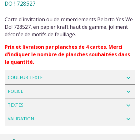
DO ! 728527
Carte d'invitation ou de remerciements Belarto Yes We
Do! 728527, en papier kraft haut de gamme, joliment
décorée de motifs de feuillage.
Prix et livraison par planches de 4 cartes. Merci
d'indiquer le nombre de planches souhaitées dans
la quantité.
navigate_next
COULEUR TEXTE
navigate_next
POLICE
navigate_next
TEXTES
navigate_next
VALIDATION