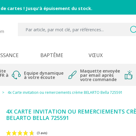
 de cartes ! Jusqu'à épuisement du stock.
ISSANCE
BAPTÊME
VŒUX
ite
Maquette envoyée
Equipe dynamique
 FR à
par email après
à votre écoute
votre commande
4x Carte invitation ou remerciements crème BELARTO Bella 725591
4X CARTE INVITATION OU REMERCIEMENTS CR
BELARTO BELLA 725591