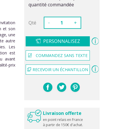
quantité commandée
-
Qté
+
vitation
m et son
age, une
te autre
PERSONNALISEZ
ies. Les
ion est
COMMANDEZ SANS TEXTE
çu avant
lité-prix
RECEVOIR UN ÉCHANTILLON
Livraison offerte
en point relais en France
à partir de 150€ d'achat.