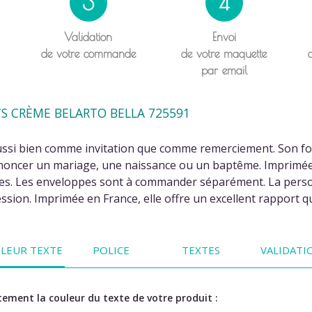
3
4
Validation
Envoi
de votre commande
de votre maquette
par email
S CRÈME BELARTO BELLA 725591
ussi bien comme invitation que comme remerciement. Son for
noncer un mariage, une naissance ou un baptême. Imprimée e
vies. Les enveloppes sont à commander séparément. La personn
ession. Imprimée en France, elle offre un excellent rapport q
LEUR TEXTE
POLICE
TEXTES
VALIDATI
ement la couleur du texte de votre produit :