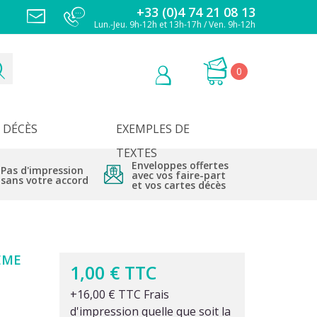
+33 (0)4 74 21 08 13
Lun.-Jeu. 9h-12h et 13h-17h / Ven. 9h-12h
0
DÉCÈS
EXEMPLES DE
TEXTES
Enveloppes offertes
Pas d'impression
avec vos faire-part
sans votre accord
et vos cartes décès
ÈME
1,00 € TTC
+16,00 € TTC Frais
d'impression quelle que soit la