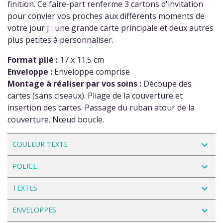
finition. Ce faire-part renferme 3 cartons d'invitation
pour convier vos proches aux différents moments de
votre jour J : une grande carte principale et deux autres
plus petites à personnaliser.
Format plié :
17 x 11.5 cm
Enveloppe :
Enveloppe comprise
Montage à réaliser par vos soins :
Découpe des
cartes (sans ciseaux). Pliage de la couverture et
insertion des cartes. Passage du ruban atour de la
couverture. Nœud boucle.
navigate_next
COULEUR TEXTE
navigate_next
POLICE
navigate_next
TEXTES
navigate_next
ENVELOPPES