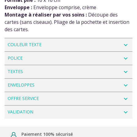
Format plié :
16 x 16 cm
Enveloppe :
Enveloppe comprise, crème
Montage à réaliser par vos soins :
Découpe des
cartes (sans ciseaux). Pliage de la pochette et insertion
des cartes.
navigate_next
COULEUR TEXTE
navigate_next
POLICE
navigate_next
TEXTES
navigate_next
ENVELOPPES
navigate_next
OFFRE SERVICE
navigate_next
VALIDATION
Paiement 100% sécurisé