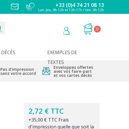
+33 (0)4 74 21 08 13
Lun.-Jeu. 9h-12h et 13h-17h / Ven. 9h-12h
0
DÉCÈS
EXEMPLES DE
TEXTES
Enveloppes offertes
Pas d'impression
avec vos faire-part
sans votre accord
et vos cartes décès
2,72 € TTC
+35,00 € TTC Frais
d'impression quelle que soit la