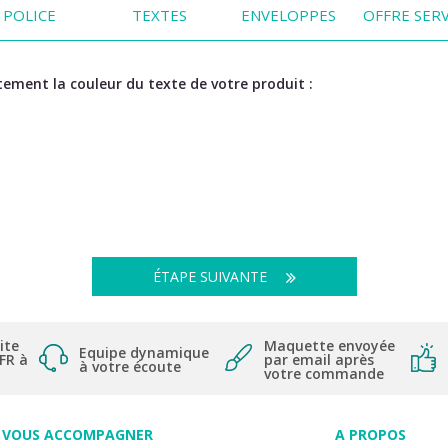
POLICE
TEXTES
ENVELOPPES
OFFRE SERV
ement la couleur du texte de votre produit :
ÉTAPE SUIVANTE
ite
Maquette envoyée
Equipe dynamique
 FR à
par email après
à votre écoute
votre commande
VOUS ACCOMPAGNER
A PROPOS