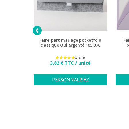

chic gris
Faire-part mariage pocketfold
Fa
to 108.915
classique Oui argenté 105.070
p
nité
Prix
3,82 € TTC / unité
SEZ
PERSONNALISEZ