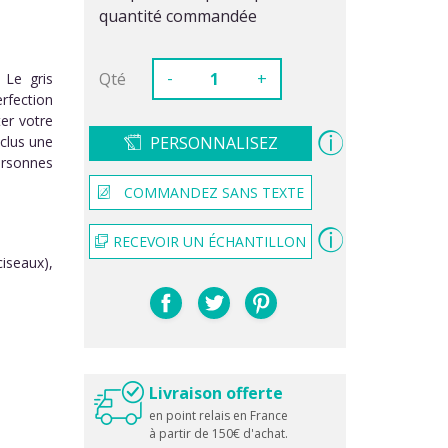
quantité commandée
-
Qté
+
 Le gris
rfection
ter votre
nclus une
PERSONNALISEZ
ersonnes
COMMANDEZ SANS TEXTE
RECEVOIR UN ÉCHANTILLON
iseaux),
Livraison offerte
en point relais en France
à partir de 150€ d'achat.