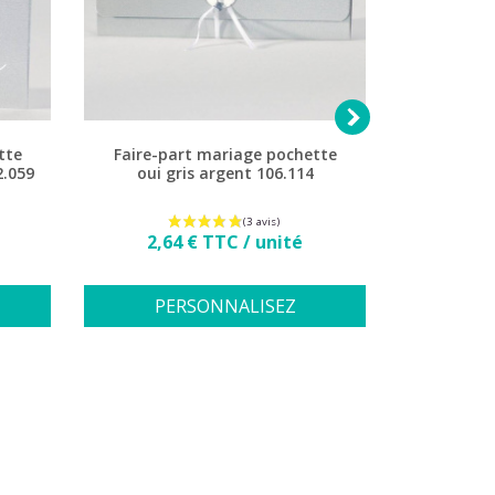

tte
Faire-part mariage pochette
Faire-par
2.059
oui gris argent 106.114
coeur
2,8
Prix
2,64 € TTC / unité
PERSONNALISEZ
PE