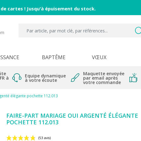
 de cartes ! Jusqu'à épuisement du stock.
ISSANCE
BAPTÊME
VŒUX
ite
Maquette envoyée
Equipe dynamique
 FR à
par email après
à votre écoute
votre commande
rgenté élégante pochette 112.013
FAIRE-PART MARIAGE OUI ARGENTÉ ÉLÉGANTE
POCHETTE 112.013