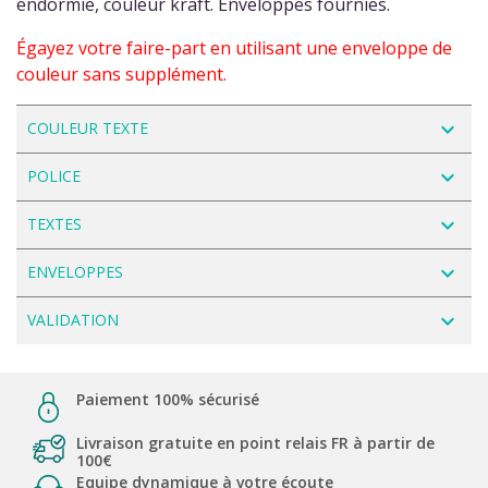
endormie, couleur kraft. Enveloppes fournies.
Égayez votre faire-part en utilisant une enveloppe de
couleur sans supplément.
navigate_next
COULEUR TEXTE
navigate_next
POLICE
navigate_next
TEXTES
navigate_next
ENVELOPPES
navigate_next
VALIDATION
Paiement 100% sécurisé
Livraison gratuite en point relais FR à partir de
100€
Equipe dynamique à votre écoute