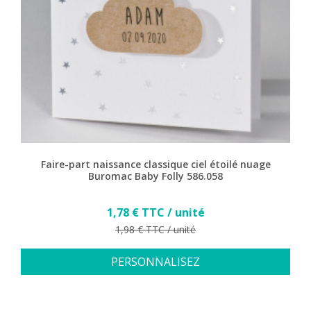
Faire-part naissance classique ciel étoilé nuage
Buromac Baby Folly 586.058
Prix
1,78 € TTC / unité
Prix de base
1,98 € TTC / unité
PERSONNALISEZ