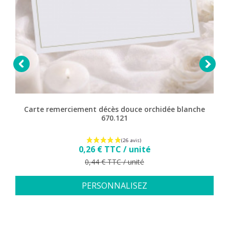


Carte remerciement décès douce orchidée blanche
670.121
Prix
0,26 € TTC / unité
Prix de base
0,44 € TTC / unité
PERSONNALISEZ