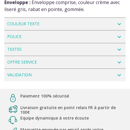
Enveloppe :
Enveloppe comprise, couleur crème avec
liseré gris, rabat en pointe, gommée.
navigate_next
COULEUR TEXTE
navigate_next
POLICE
navigate_next
TEXTES
navigate_next
OFFRE SERVICE
navigate_next
VALIDATION
Paiement 100% sécurisé
Livraison gratuite en point relais FR à partir de
100€
Equipe dynamique à votre écoute
Maquette envoyée par email après votre