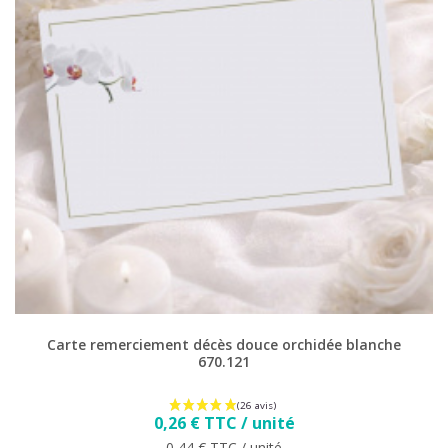
Carte remerciement décès douce orchidée blanche
670.121
Prix
0,26 € TTC / unité
Prix de base
0,44 € TTC / unité