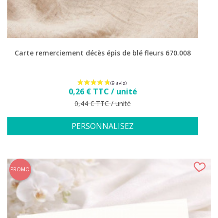
Carte remerciement décès épis de blé fleurs 670.008
Prix
0,26 € TTC / unité
Prix de base
0,44 € TTC / unité
PERSONNALISEZ
PROMO