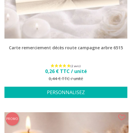
Carte remerciement décès route campagne arbre 6515
Prix
0,26 € TTC / unité
Prix de base
0,44 € TTC / unité
PERSONNALISEZ
PROMO