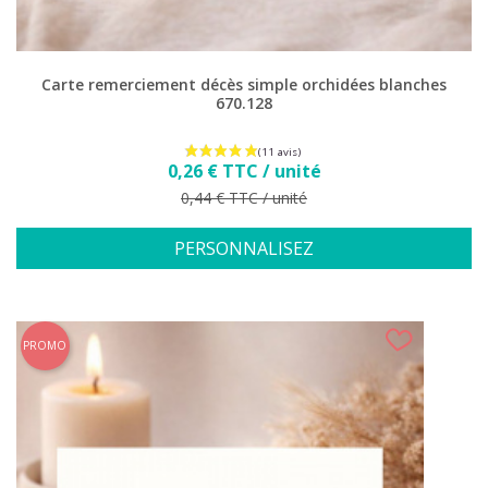
(11 avis)
Carte remerciement décès simple orchidées blanches
670.128
Prix
0,26 € TTC / unité
Prix de base
0,44 € TTC / unité
PERSONNALISEZ
PROMO