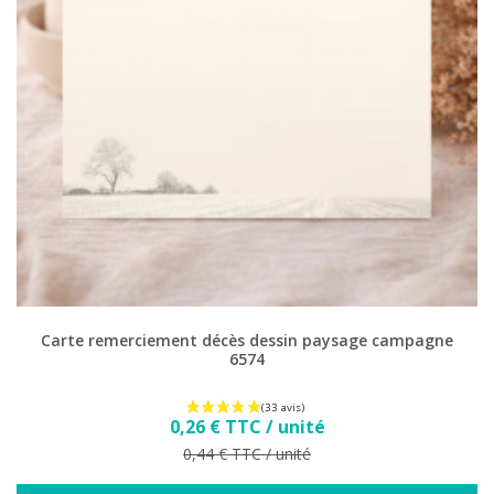
Carte remerciement décès dessin paysage campagne
6574
Prix
0,26 € TTC / unité
Prix de base
0,44 € TTC / unité