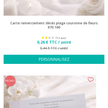
Carte remerciement décès plage couronne de fleurs
670.160
(1 avis)
Prix
0,26 € TTC / unité
Prix de base
0,44 € TTC / unité
PERSONNALISEZ
PROMO