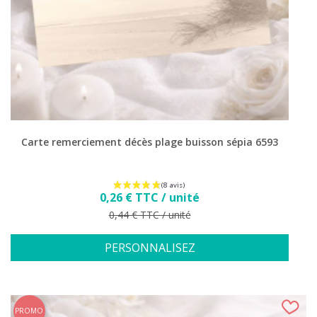
Carte remerciement décès plage buisson sépia 6593
Prix
0,26 € TTC / unité
Prix de base
0,44 € TTC / unité
PERSONNALISEZ
(11 avis
PROMO