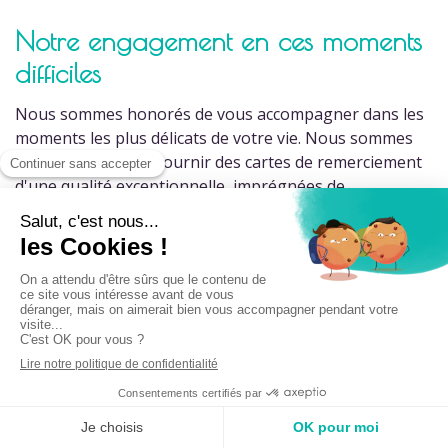
Notre engagement en ces moments
(19 avis
difficiles
Nous sommes honorés de vous accompagner dans les
moments les plus délicats de votre vie. Nous sommes
déterminés à vous fournir des cartes de remerciement
d'une qualité exceptionnelle, imprégnées de
compassion et de respect. Chacun de nos produits est
soigneusement conçu et imprimé, car nous
comprenons à quel point chaque carte revêt une
importance particulière pour vous.
Notre soutien tout au long du
processus
Si vous avez des interrogations, des demandes de