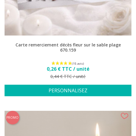
Carte remerciement décès fleur sur le sable plage
670.159
Prix
0,26 € TTC / unité
Prix de base
0,44 € TTC / unité
PERSONNALISEZ
PROMO