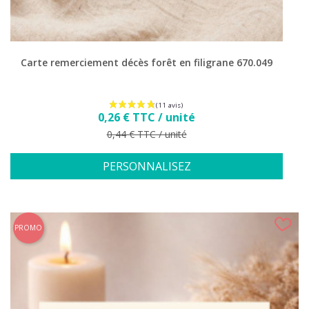
Carte remerciement décès forêt en filigrane 670.049
Prix
0,26 € TTC / unité
Prix de base
0,44 € TTC / unité
PERSONNALISEZ
PROMO
(26 avis