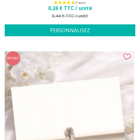
Prix
0,26 € TTC / unité
Prix de base
0,44 € TTC / unité
PERSONNALISEZ
PROMO
(3 avis)