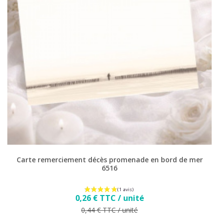
Carte remerciement décès promenade en bord de mer
6516
Prix
0,26 € TTC / unité
Prix de base
0,44 € TTC / unité