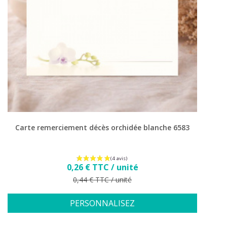
Carte remerciement décès orchidée blanche 6583
Prix
0,26 € TTC / unité
Prix de base
0,44 € TTC / unité
PERSONNALISEZ