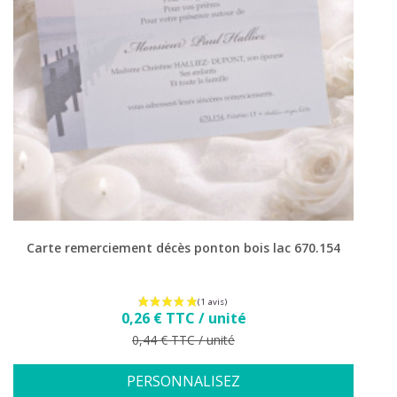
Carte remerciement décès ponton bois lac 670.154
Prix
0,26 € TTC / unité
Prix de base
0,44 € TTC / unité
PERSONNALISEZ