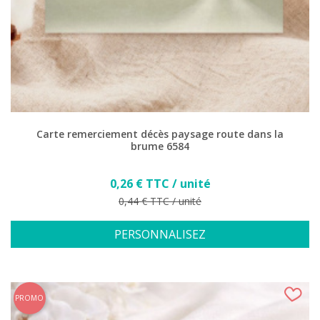
(4 avis)
Carte remerciement décès paysage route dans la
brume 6584
Prix
0,26 € TTC / unité
Prix de base
0,44 € TTC / unité
PERSONNALISEZ
PROMO