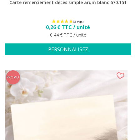
Carte remerciement décès simple arum blanc 670.151
Prix
0,26 € TTC / unité
Prix de base
0,44 € TTC / unité
PERSONNALISEZ
PROMO