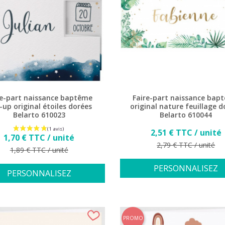
re-part naissance baptême
Faire-part naissance bap
-up original étoiles dorées
original nature feuillage d
Belarto 610023
Belarto 610044
Prix
2,51 € TTC / unité
Prix
1,70 € TTC / unité
Prix de base
2,79 € TTC / unité
Prix de base
1,89 € TTC / unité
PERSONNALISEZ
PERSONNALISEZ
PROMO