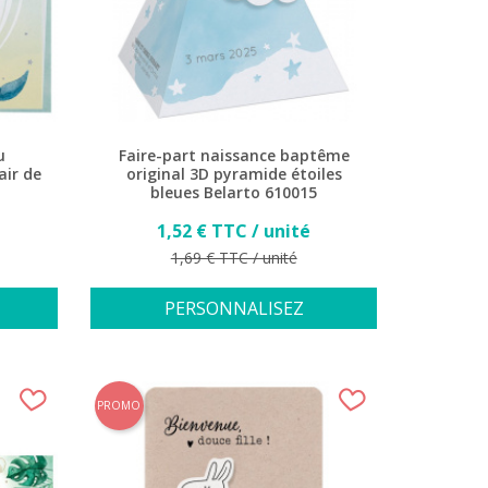
u
Faire-part naissance baptême
air de
original 3D pyramide étoiles
bleues Belarto 610015
Prix
1,52 € TTC / unité
Prix de base
1,69 € TTC / unité
PERSONNALISEZ
PROMO