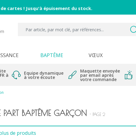
 de cartes ! Jusqu'à épuisement du stock.
ISSANCE
BAPTÊME
VŒUX
ite
Maquette envoyée
Equipe dynamique
 FR à
par email après
à votre écoute
votre commande
on
RE PART BAPTÊME GARÇON
- PAGE 2
plus de produits