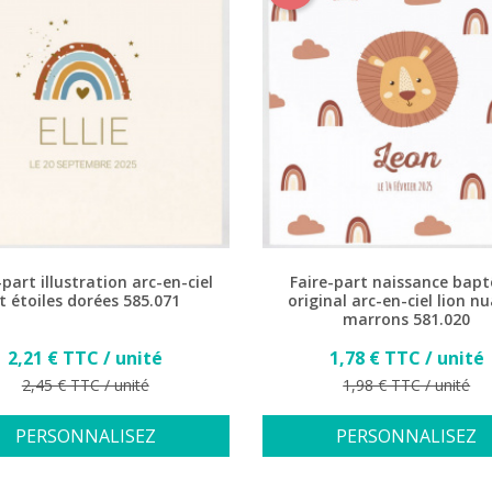
-part illustration arc-en-ciel
Faire-part naissance bap
t étoiles dorées 585.071
original arc-en-ciel lion n
marrons 581.020
Prix
Prix
2,21 € TTC / unité
1,78 € TTC / unité
Prix de base
Prix de base
2,45 € TTC / unité
1,98 € TTC / unité
PERSONNALISEZ
PERSONNALISEZ