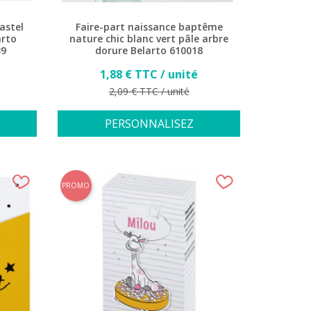
astel
Faire-part naissance baptême
arto
nature chic blanc vert pâle arbre
39
dorure Belarto 610018
Prix
1,88 € TTC / unité
Prix de base
2,09 € TTC / unité
PERSONNALISEZ
1 avis)
PROMO