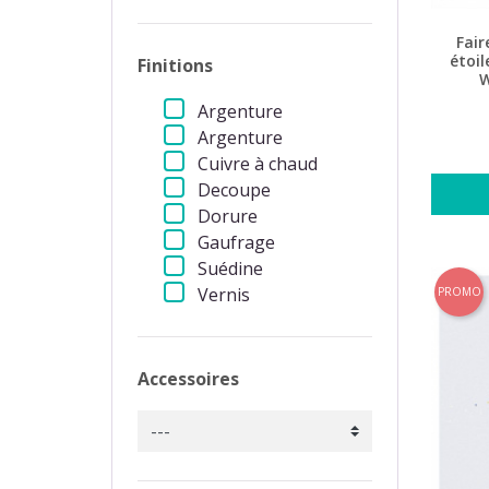
Fair
étoil
Finitions
W
Argenture
Argenture
Cuivre à chaud
Decoupe
Dorure
Gaufrage
Suédine
Vernis
PROMO
Accessoires