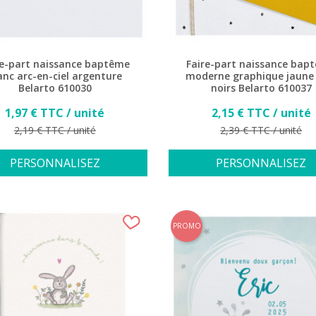
re-part naissance baptême
Faire-part naissance bap
anc arc-en-ciel argenture
moderne graphique jaune 
Belarto 610030
noirs Belarto 610037
Prix
Prix
1,97 € TTC / unité
2,15 € TTC / unité
Prix de base
Prix de base
2,19 € TTC / unité
2,39 € TTC / unité
PERSONNALISEZ
PERSONNALISEZ
PROMO