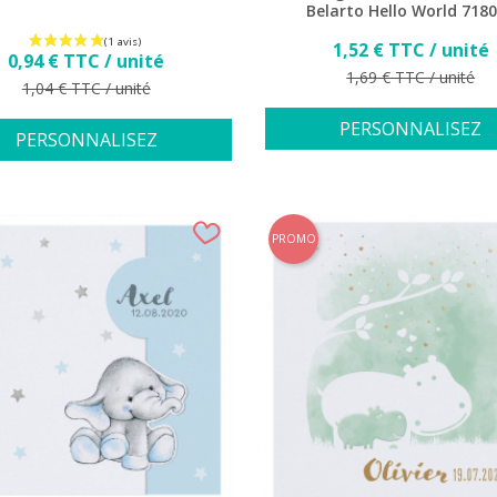
Belarto Hello World 718
Prix
1,52 € TTC / unité
Prix
0,94 € TTC / unité
Prix de base
1,69 € TTC / unité
Prix de base
1,04 € TTC / unité
PERSONNALISEZ
PERSONNALISEZ
PROMO