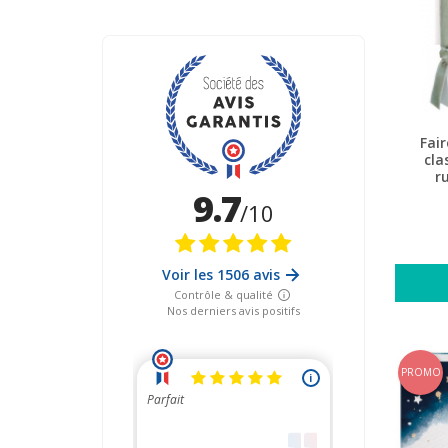
Fai
cla
PROMO