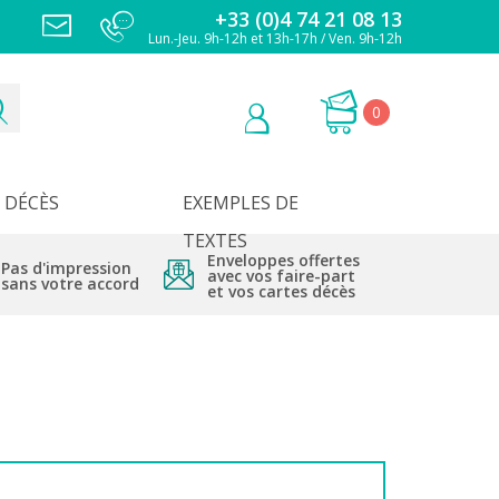
+33 (0)4 74 21 08 13
Lun.-Jeu. 9h-12h et 13h-17h / Ven. 9h-12h
0
DÉCÈS
EXEMPLES DE
TEXTES
Enveloppes offertes
Pas d'impression
avec vos faire-part
sans votre accord
et vos cartes décès