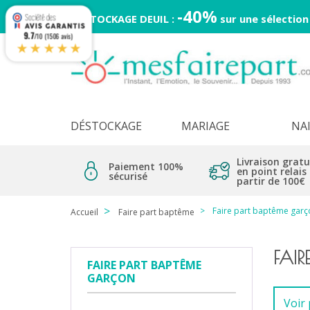
-40%
DESTOCKAGE DEUIL :
sur une sélection
9.7
/10 (1506 avis)
★★★★★
DÉSTOCKAGE
MARIAGE
NA
Livraison gratu
Paiement 100%
en point relais
sécurisé
partir de 100€
Faire part baptême garç
Accueil
Faire part baptême
FAI
FAIRE PART BAPTÊME
GARÇON
Voir 