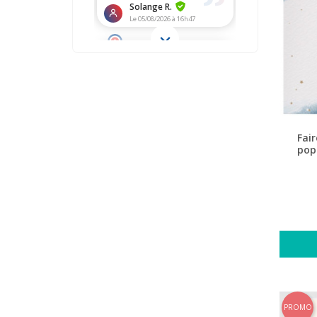
Fai
pop
PROMO