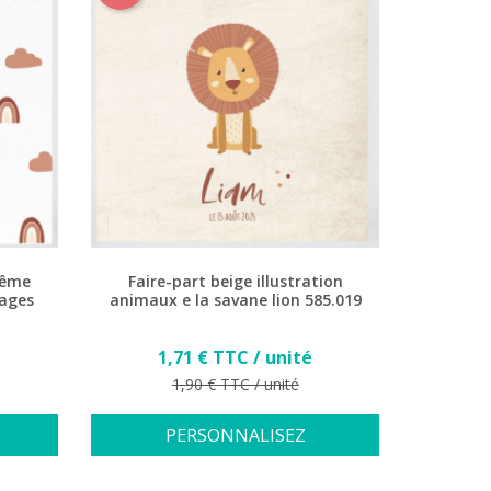
tême
Faire-part beige illustration
uages
animaux e la savane lion 585.019
Prix
1,71 € TTC / unité
Prix de base
1,90 € TTC / unité
PERSONNALISEZ