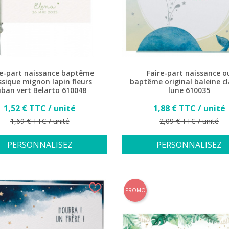
re-part naissance baptême
Faire-part naissance o
ssique mignon lapin fleurs
baptême original baleine cl
ruban vert Belarto 610048
lune 610035
Prix
Prix
1,52 € TTC / unité
1,88 € TTC / unité
Prix de base
Prix de base
1,69 € TTC / unité
2,09 € TTC / unité
PERSONNALISEZ
PERSONNALISEZ
PROMO