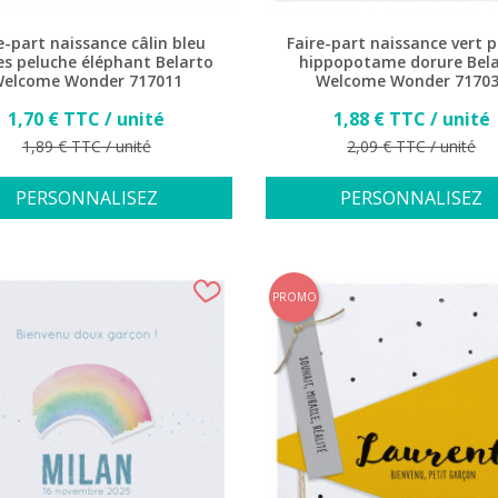
e-part naissance câlin bleu
Faire-part naissance vert p
es peluche éléphant Belarto
hippopotame dorure Bel
elcome Wonder 717011
Welcome Wonder 7170
Prix
Prix
1,70 € TTC / unité
1,88 € TTC / unité
Prix de base
Prix de base
1,89 € TTC / unité
2,09 € TTC / unité
PERSONNALISEZ
PERSONNALISEZ
(
PROMO