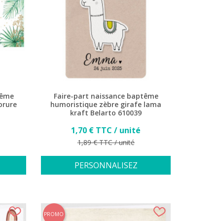
tême
Faire-part naissance baptême
orure
humoristique zèbre girafe lama
kraft Belarto 610039
Prix
1,70 € TTC / unité
Prix de base
1,89 € TTC / unité
PERSONNALISEZ
PROMO