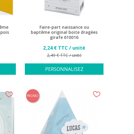
tême
Faire-part naissance ou
pois
baptême original boite dragées
girafe 610016
Prix
2,24 € TTC / unité
Prix de base
2,49 € TTC / unité
PERSONNALISEZ
PROMO