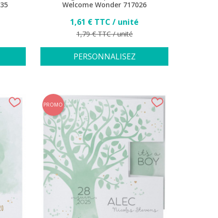
035
Welcome Wonder 717026
Prix
1,61 € TTC / unité
Prix de base
1,79 € TTC / unité
PERSONNALISEZ
PROMO