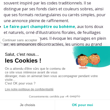
souvent inspiré par les codes traditionnels. Il se
distingue par ses fonds clairs et couleurs sobres, ainsi
que ses formats rectangulaires ou carrés simples, pour
une annonce pleine de raffinement.
Le
faire-part champêtre ou bohème
, aux tons doux
et naturels, orné d’illustrations florales, de feuillages
ou de motifs bucoliques. Il évoque les mariages en plein
air, les ambiances décontractées, les unions au grand
air.
Le
faire-part moderne, graphique et audacieux
, qui
joue sur des designs plus contemporains, des couleurs
contrastées, des typos originales. Il est parfait pour les
couples à la recherche d’une touche design ou d’une
mise en page plus créative. Dans cette gamme vous
trouverez également des
faire-part drôles et décalés
,
qui feront sourire vos invités.
Le
faire-part romantique
, aux teintes pastel, avec des
cœurs, des aquarelles ou des ornements floraux. Il
exprime tendresse et douceur, et séduit par sa poésie.