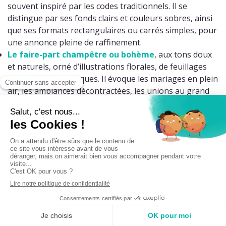
souvent inspiré par les codes traditionnels. Il se
distingue par ses fonds clairs et couleurs sobres, ainsi
que ses formats rectangulaires ou carrés simples, pour
une annonce pleine de raffinement.
Le
faire-part champêtre ou bohème
, aux tons doux
et naturels, orné d’illustrations florales, de feuillages
ou de motifs bucoliques. Il évoque les mariages en plein
air, les ambiances décontractées, les unions au grand
air.
Le
faire-part moderne, graphique et audacieux
, qui
joue sur des designs plus contemporains, des couleurs
contrastées, des typos originales. Il est parfait pour les
couples à la recherche d’une touche design ou d’une
mise en page plus créative. Dans cette gamme vous
trouverez également des
faire-part drôles et décalés
,
qui feront sourire vos invités.
Le
faire-part romantique
, aux teintes pastel, avec des
cœurs, des aquarelles ou des ornements floraux. Il
exprime tendresse et douceur, et séduit par sa poésie.